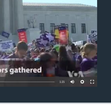
able
1:21
EMBED