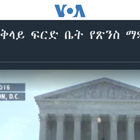
ጠቅላይ ፍርድ ቤት የጽንስ 