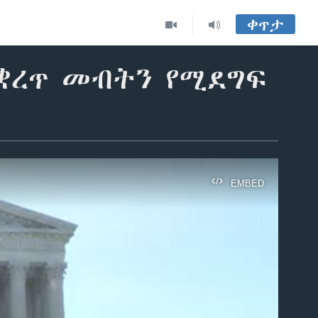
ቀጥታ
ማቋረጥ መብትን የሚደግፍ
EMBED