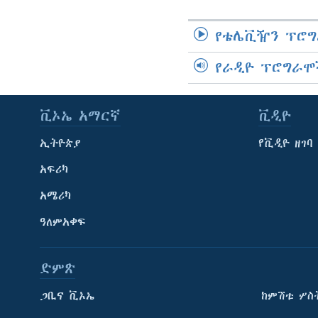
የቴሌቪዥን ፕሮግ
የራዲዮ ፕሮግራሞ
ቪኦኤ አማርኛ
ቪዲዮ
ኢትዮጵያ
የቪዲዮ ዘገባ
አፍሪካ
አሜሪካ
ዓለምአቀፍ
ድምጽ
ጋቢና ቪኦኤ
ከምሽቱ ሦስ