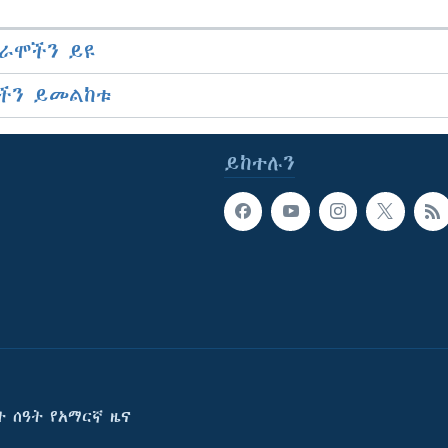
ራሞችን ይዩ
ችን ይመልከቱ
ይከተሉን
ት ሰዓት የአማርኛ ዜና