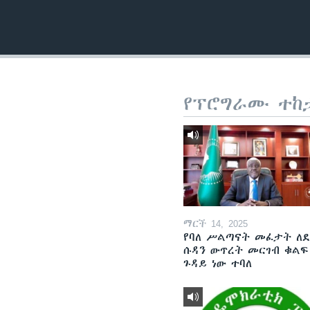
የፕሮግራሙ ተከ
ማርች 14, 2025
የባለ ሥልጣናት መፈታት ለ
ሱዳን ውጥረት መርገብ ቁልፍ
ጉዳይ ነው ተባለ