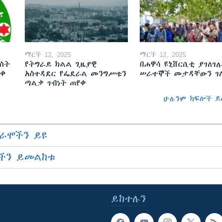
ማርች 12, 2025
ማርች 12, 2025
ስት
የትግራይ ክልል ጊዜያዊ
በሐዋሳ ዩኒቨርሲቲ ያገለገሉ
ወቀ
አስተዳደር የፌደራል መንግሥቱን
ሠራተኞች መታዳቸውን ገ
ጣልቃ ገብነት ጠየቀ
ሁሉንም ክፍሎች ይ
ራሞችን ይዩ
ችን ይመልከቱ
ይከተሉን