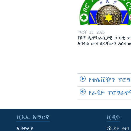
ማርች 13, 2025
የቦሮ ዴሞክራሲያዊ ፓርቲ ሦ
አባላቱ መታሰራቸውን አስታ
የቴሌቪዥን ፕሮግ
የራዲዮ ፕሮግራሞ
ቪኦኤ አማርኛ
ቪዲዮ
ኢትዮጵያ
የቪዲዮ ዘገባ