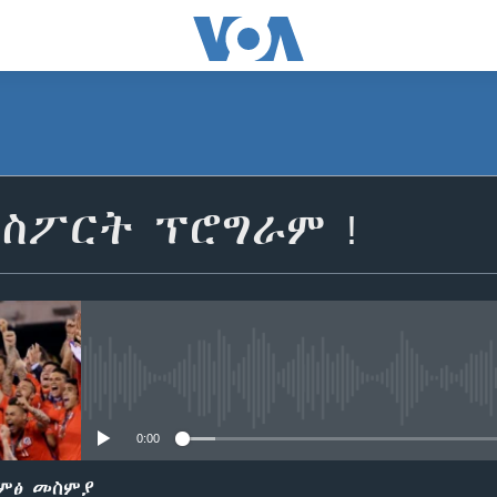
የስፖርት ፕሮግራም !
No media source currently avail
0:00
ድምፅ መስምያ