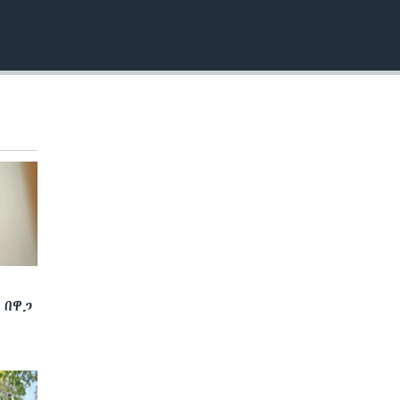
EMBED
 በዋጋ