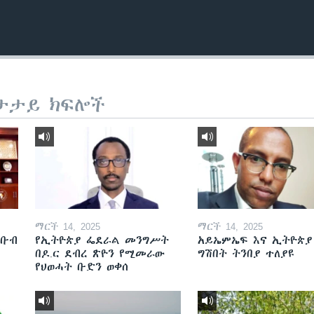
ታታይ ክፍሎች
ማርች 14, 2025
ማርች 14, 2025
ደቡብ
የኢትዮጵያ ፌደራል መንግሥት
አይኤምኤፍ እና ኢትዮጵያ
በዶ.ር ደብረ ጽዮን የሚመራው
ግሽበት ትንበያ ተለያዩ
የህወሓት ቡድን ወቀሰ