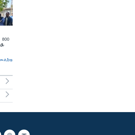
 800
ለጹ
መልከቱ