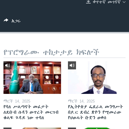
ቀጥተኛ መገናኛ
ቋንቋዎች
አጋሩ
የፕሮግራሙ ተከታታይ ክፍሎች
ማርች 14, 2025
ማርች 14, 2025
የባለ ሥልጣናት መፈታት
የኢትዮጵያ ፌደራል መንግሥት
ለደቡብ ሱዳን ውጥረት መርገብ
በዶ.ር ደብረ ጽዮን የሚመራው
ቁልፍ ጉዳይ ነው ተባለ
የህወሓት ቡድን ወቀሰ