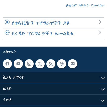
ሁሉንም ክፍሎች ይመልከቱ
የቴሌቪዥን ፕሮግራሞችን ይዩ
የራዲዮ ፕሮግራሞችን ይመልከቱ
ይከተሉን
ቪኦኤ አማርኛ
ቪዲዮ
ድምጽ