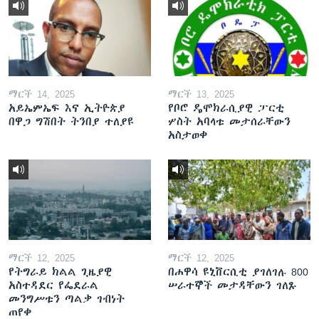
ማርች 14, 2025
ማርች 13, 2025
አይኤምኤፍ እና ኢትዮጵያ
የቦሮ ዴሞክራሲያዊ ፓርቲ
በዋጋ ግሽበት ትንበያ ተለያዩ
ሦስት አባላቱ መታሰራቸውን
አስታወቀ
ማርች 12, 2025
ማርች 12, 2025
የትግራይ ክልል ጊዜያዊ
በሐዋሳ ዩኒቨርሲቲ ያገለገሉ 800
አስተዳደር የፌደራል
ሠራተኞች መታዳቸውን ገለጹ
መንግሥቱን ጣልቃ ገብነት
ጠየቀ