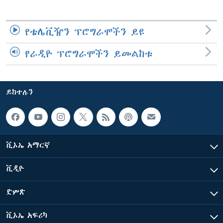
የቴሌቪዥን ፕሮግራሞችን ይዩ
የራዲዮ ፕሮግራሞችን ይመልከቱ
ይከተሉን
ቪኦኤ አማርኛ
ቪዲዮ
ድምጽ
ቪኦኤ አፍሪካ