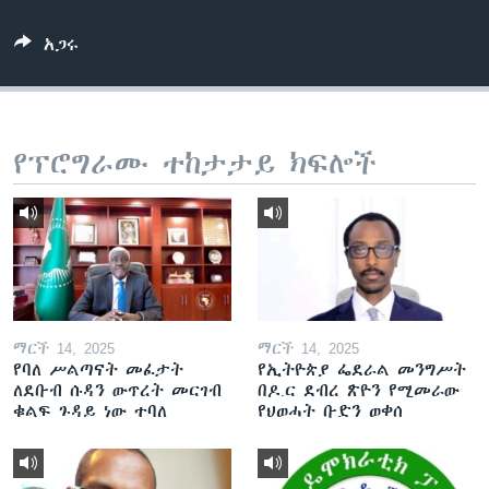
አጋሩ
ቋንቋዎች
የፕሮግራሙ ተከታታይ ክፍሎች
ማርች 14, 2025
ማርች 14, 2025
የባለ ሥልጣናት መፈታት
የኢትዮጵያ ፌደራል መንግሥት
ለደቡብ ሱዳን ውጥረት መርገብ
በዶ.ር ደብረ ጽዮን የሚመራው
ቁልፍ ጉዳይ ነው ተባለ
የህወሓት ቡድን ወቀሰ