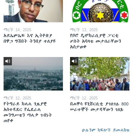
ማርች 14, 2025
ማርች 13, 2025
አይኤምኤፍ እና ኢትዮጵያ
የቦሮ ዴሞክራሲያዊ ፓርቲ
በዋጋ ግሽበት ትንበያ ተለያዩ
ሦስት አባላቱ መታሰራቸውን
አስታወቀ
ማርች 12, 2025
ማርች 12, 2025
የትግራይ ክልል ጊዜያዊ
በሐዋሳ ዩኒቨርሲቲ ያገለገሉ 800
አስተዳደር የፌደራል
ሠራተኞች መታዳቸውን ገለጹ
መንግሥቱን ጣልቃ ገብነት
ጠየቀ
ሁሉንም ክፍሎች ይመልከቱ