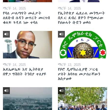
ማርች 14, 2025
ማርች 14, 2025
የባለ ሥልጣናት መፈታት
የኢትዮጵያ ፌደራል መንግሥት
ለደቡብ ሱዳን ውጥረት መርገብ
በዶ.ር ደብረ ጽዮን የሚመራው
ቁልፍ ጉዳይ ነው ተባለ
የህወሓት ቡድን ወቀሰ
ማርች 14, 2025
ማርች 13, 2025
አይኤምኤፍ እና ኢትዮጵያ
የቦሮ ዴሞክራሲያዊ ፓርቲ
በዋጋ ግሽበት ትንበያ ተለያዩ
ሦስት አባላቱ መታሰራቸውን
አስታወቀ