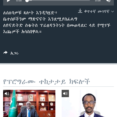
0:00
5:08
ቀጥተኛ መገናኛ
ለሰለባዎቹ ጸሎት እንዲካሄድ፥
ቤተሰቦችንም ማጽናናት እንደሚያስፈልግ
ቋንቋዎች
ለዩናይትድ ስቴትስ ፕሬዘዳንትነት በመወዳደር ላይ የሚገኙ
እጩዎች አሳስበዋል።
አጋሩ
የፕሮግራሙ ተከታታይ ክፍሎች