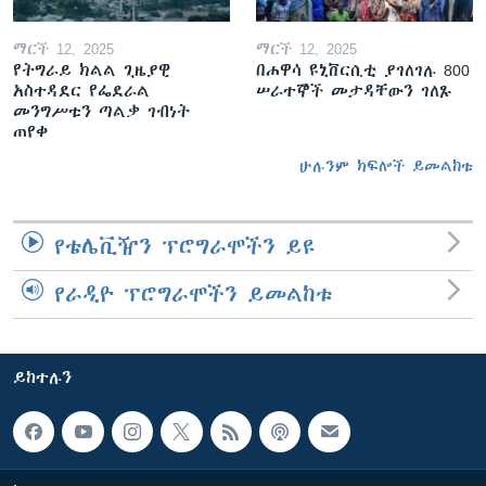
ማርች 12, 2025
ማርች 12, 2025
የትግራይ ክልል ጊዜያዊ
በሐዋሳ ዩኒቨርሲቲ ያገለገሉ 800
አስተዳደር የፌደራል
ሠራተኞች መታዳቸውን ገለጹ
መንግሥቱን ጣልቃ ገብነት
ጠየቀ
ሁሉንም ክፍሎች ይመልከቱ
የቴሌቪዥን ፕሮግራሞችን ይዩ
የራዲዮ ፕሮግራሞችን ይመልከቱ
ይከተሉን