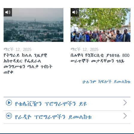
ማርች 12, 2025
ማርች 12, 2025
የትግራይ ክልል ጊዜያዊ
በሐዋሳ ዩኒቨርሲቲ ያገለገሉ 800
አስተዳደር የፌደራል
ሠራተኞች መታዳቸውን ገለጹ
መንግሥቱን ጣልቃ ገብነት
ጠየቀ
ሁሉንም ክፍሎች ይመልከቱ
የቴሌቪዥን ፕሮግራሞችን ይዩ
የራዲዮ ፕሮግራሞችን ይመልከቱ