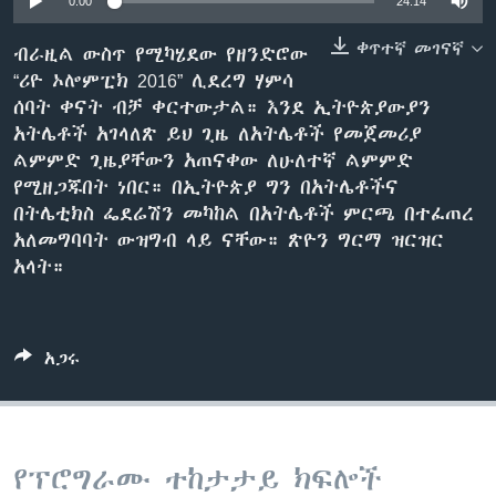
0:00
24:14
ቀጥተኛ መገናኛ
ብራዚል ውስጥ የሚካሄደው የዘንድሮው
“ሪዮ ኦሎምፒክ 2016” ሊደረግ ሃምሳ
ቋንቋዎች
ሰባት ቀናት ብቻ ቀርተውታል። እንደ ኢትዮጵያውያን
አትሌቶች አገላለጽ ይህ ጊዜ ለአትሌቶች የመጀመሪያ
ልምምድ ጊዜያቸውን አጠናቀው ለሁለተኛ ልምምድ
የሚዘጋጁበት ነበር። በኢትዮጵያ ግን በአትሌቶችና
በትሌቲክስ ፌደሬሽን መካከል በአትሌቶች ምርጫ በተፈጠረ
አለመግባባት ውዝግብ ላይ ናቸው። ጽዮን ግርማ ዝርዝር
አላት።
አጋሩ
የፕሮግራሙ ተከታታይ ክፍሎች