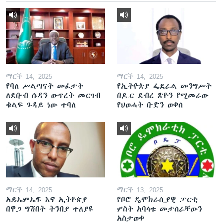
ማርች 14, 2025
ማርች 14, 2025
የባለ ሥልጣናት መፈታት
የኢትዮጵያ ፌደራል መንግሥት
ለደቡብ ሱዳን ውጥረት መርገብ
በዶ.ር ደብረ ጽዮን የሚመራው
ቁልፍ ጉዳይ ነው ተባለ
የህወሓት ቡድን ወቀሰ
ማርች 14, 2025
ማርች 13, 2025
አይኤምኤፍ እና ኢትዮጵያ
የቦሮ ዴሞክራሲያዊ ፓርቲ
በዋጋ ግሽበት ትንበያ ተለያዩ
ሦስት አባላቱ መታሰራቸውን
አስታወቀ