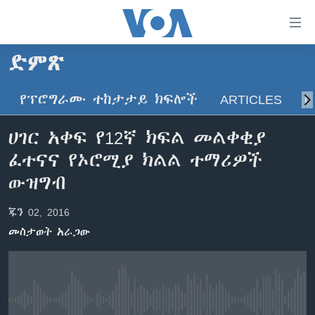
በቀላሉ
የመሥሪያ
ማገናኛዎች
ድምጽ
ዜና
ወደ
ዋናው
የፕሮግራሙ ተከታታይ ክፍሎች
ARTICLES
ስ
ኑሮ በጤንነት
ኢትዮጵያ
ይዘት
ጋቢና ቪኦኤ
እለፍ
አፍሪካ
ሀገር አቀፍ የ12ኛ ክፍል መልቀቂያ
ወደ
ከምሽቱ ሦስት ሰዓት የአማርኛ ዜና
ዓለምአቀፍ
ፈተናና የኦሮሚያ ክልል ተማሪዎች
ዋናው
ቪዲዮ
ይዘት
አሜሪካ
ውዝግብ
እለፍ
የፎቶ መድብሎች
መካከለኛው ምሥራቅ
ወደ
ጁን 02, 2016
ክምችት
ዋናው
መስታወት አራጋው
ይዘት
እለፍ
Learning English
ይከተሉን
No media source currently available