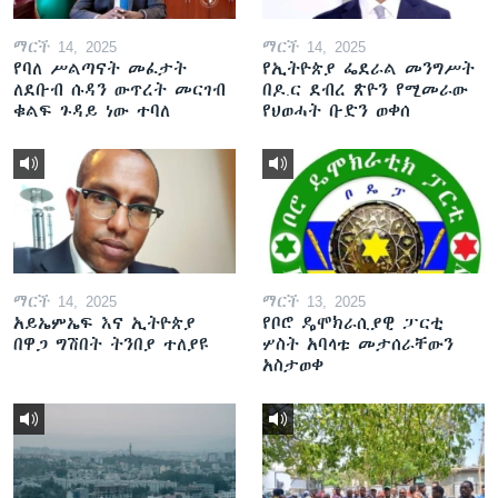
ማርች 14, 2025
ማርች 14, 2025
የባለ ሥልጣናት መፈታት
የኢትዮጵያ ፌደራል መንግሥት
ለደቡብ ሱዳን ውጥረት መርገብ
በዶ.ር ደብረ ጽዮን የሚመራው
ቁልፍ ጉዳይ ነው ተባለ
የህወሓት ቡድን ወቀሰ
ማርች 14, 2025
ማርች 13, 2025
አይኤምኤፍ እና ኢትዮጵያ
የቦሮ ዴሞክራሲያዊ ፓርቲ
በዋጋ ግሽበት ትንበያ ተለያዩ
ሦስት አባላቱ መታሰራቸውን
አስታወቀ