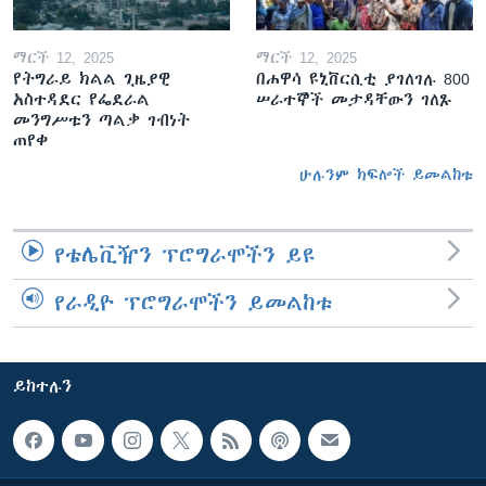
ማርች 12, 2025
ማርች 12, 2025
የትግራይ ክልል ጊዜያዊ
በሐዋሳ ዩኒቨርሲቲ ያገለገሉ 800
አስተዳደር የፌደራል
ሠራተኞች መታዳቸውን ገለጹ
መንግሥቱን ጣልቃ ገብነት
ጠየቀ
ሁሉንም ክፍሎች ይመልከቱ
የቴሌቪዥን ፕሮግራሞችን ይዩ
የራዲዮ ፕሮግራሞችን ይመልከቱ
ይከተሉን