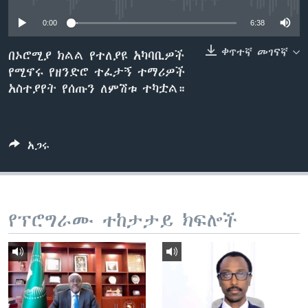
0:00
6:38
ቋንቋዎች
ቀጥተኛ መገናኛ
በኦሮሚያ ክልል የተለያዩ አካባቢዎች
የሚኖሩ የዘንድሮ ተፈታኝ ተማሪዎች
አስተያየት የሰጡን ለምሽቱ ተካቷል።
አጋሩ
የፕሮግራሙ ተከታታይ ክፍሎች