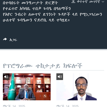
ቀጥተኛ መገናኛ
በተባበሩት መንግሥታት ድርጅት
የተፈጥሮ አካባቢ ጥበቃ ጉባዔ በዓለማችን
የአየር ንብረት ለውጥና ደኅንነት ጉዳዮች ላይ የሚነጋገረውን
ቋንቋዎች
ሁለተኛ ጉባዔውን ናይሮቢ ላይ ተካሄደ።
አጋሩ
የፕሮግራሙ ተከታታይ ክፍሎች
ማርች 14, 2025
ማርች 14, 2025