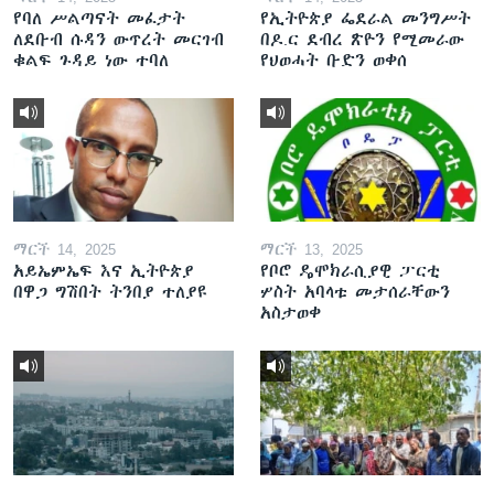
የባለ ሥልጣናት መፈታት
የኢትዮጵያ ፌደራል መንግሥት
ለደቡብ ሱዳን ውጥረት መርገብ
በዶ.ር ደብረ ጽዮን የሚመራው
ቁልፍ ጉዳይ ነው ተባለ
የህወሓት ቡድን ወቀሰ
ማርች 14, 2025
ማርች 13, 2025
አይኤምኤፍ እና ኢትዮጵያ
የቦሮ ዴሞክራሲያዊ ፓርቲ
በዋጋ ግሽበት ትንበያ ተለያዩ
ሦስት አባላቱ መታሰራቸውን
አስታወቀ