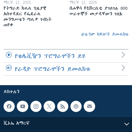
ማርች 12, 2025
ማርች 12, 2025
የትግራይ ክልል ጊዜያዊ
በሐዋሳ ዩኒቨርሲቲ ያገለገሉ 800
አስተዳደር የፌደራል
ሠራተኞች መታዳቸውን ገለጹ
መንግሥቱን ጣልቃ ገብነት
ጠየቀ
ሁሉንም ክፍሎች ይመልከቱ
የቴሌቪዥን ፕሮግራሞችን ይዩ
የራዲዮ ፕሮግራሞችን ይመልከቱ
ይከተሉን
ቪኦኤ አማርኛ