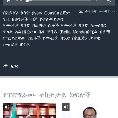
0:00
4:20
ቀጥተኛ መገናኛ
በአይቮሪ ኮስት (Ivory Coast)ለረጅም
ጊዜ በወንዶች ብቻ የተለመደውን
ቋንቋዎች
የሙዚቃ ባንድ በወጣት ሴቶች የሙዚቃ ባንድ ለመስበር
ቀላል አልነበረም። ቤላ ሞንዶ (Bella Mondo)በሚል ስያሜ
የሚታወቀው የሴቶች የሙዚቃ ባንድ በአቢጃን ታዋቂ
መጠሪያ ሆኗል።
አጋሩ
የፕሮግራሙ ተከታታይ ክፍሎች