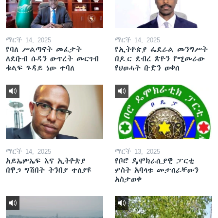
ማርች 14, 2025
ማርች 14, 2025
የባለ ሥልጣናት መፈታት
የኢትዮጵያ ፌደራል መንግሥት
ለደቡብ ሱዳን ውጥረት መርገብ
በዶ.ር ደብረ ጽዮን የሚመራው
ቁልፍ ጉዳይ ነው ተባለ
የህወሓት ቡድን ወቀሰ
ማርች 14, 2025
ማርች 13, 2025
አይኤምኤፍ እና ኢትዮጵያ
የቦሮ ዴሞክራሲያዊ ፓርቲ
በዋጋ ግሽበት ትንበያ ተለያዩ
ሦስት አባላቱ መታሰራቸውን
አስታወቀ