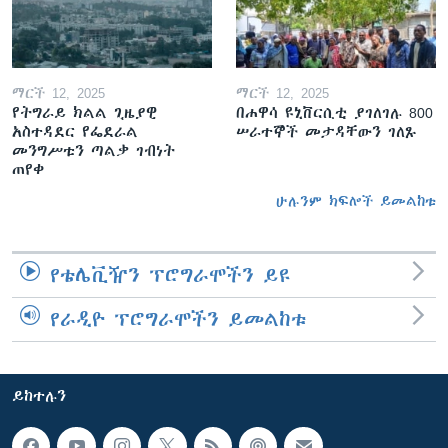
ማርች 12, 2025
ማርች 12, 2025
የትግራይ ክልል ጊዜያዊ
በሐዋሳ ዩኒቨርሲቲ ያገለገሉ 800
አስተዳደር የፌደራል
ሠራተኞች መታዳቸውን ገለጹ
መንግሥቱን ጣልቃ ገብነት
ጠየቀ
ሁሉንም ክፍሎች ይመልከቱ
የቴሌቪዥን ፕሮግራሞችን ይዩ
የራዲዮ ፕሮግራሞችን ይመልከቱ
ይከተሉን