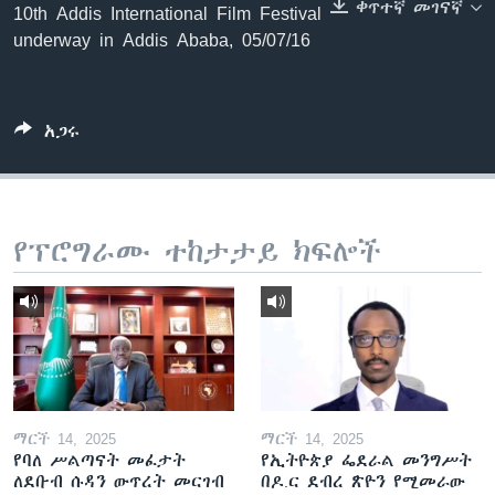
ቀጥተኛ መገናኛ
10th Addis International Film Festival
underway in Addis Ababa, 05/07/16
ቋንቋዎች
አጋሩ
የፕሮግራሙ ተከታታይ ክፍሎች
ማርች 14, 2025
ማርች 14, 2025
የባለ ሥልጣናት መፈታት
የኢትዮጵያ ፌደራል መንግሥት
ለደቡብ ሱዳን ውጥረት መርገብ
በዶ.ር ደብረ ጽዮን የሚመራው