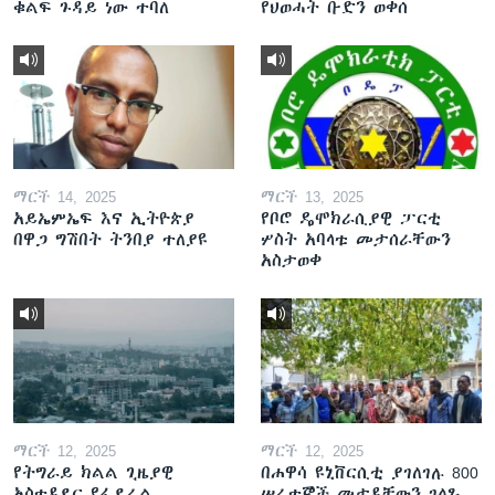
ቁልፍ ጉዳይ ነው ተባለ
የህወሓት ቡድን ወቀሰ
ማርች 14, 2025
ማርች 13, 2025
አይኤምኤፍ እና ኢትዮጵያ
የቦሮ ዴሞክራሲያዊ ፓርቲ
በዋጋ ግሽበት ትንበያ ተለያዩ
ሦስት አባላቱ መታሰራቸውን
አስታወቀ
ማርች 12, 2025
ማርች 12, 2025
የትግራይ ክልል ጊዜያዊ
በሐዋሳ ዩኒቨርሲቲ ያገለገሉ 800
አስተዳደር የፌደራል
ሠራተኞች መታዳቸውን ገለጹ