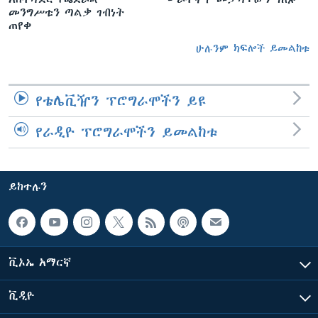
መንግሥቱን ጣልቃ ገብነት
ጠየቀ
ሁሉንም ክፍሎች ይመልከቱ
የቴሌቪዥን ፕሮግራሞችን ይዩ
የራዲዮ ፕሮግራሞችን ይመልከቱ
ይከተሉን
ቪኦኤ አማርኛ
ቪዲዮ