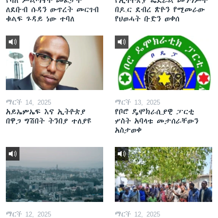
የባለ ሥልጣናት መፈታት
የኢትዮጵያ ፌደራል መንግሥት
ለደቡብ ሱዳን ውጥረት መርገብ
በዶ.ር ደብረ ጽዮን የሚመራው
ቁልፍ ጉዳይ ነው ተባለ
የህወሓት ቡድን ወቀሰ
ማርች 14, 2025
ማርች 13, 2025
አይኤምኤፍ እና ኢትዮጵያ
የቦሮ ዴሞክራሲያዊ ፓርቲ
በዋጋ ግሽበት ትንበያ ተለያዩ
ሦስት አባላቱ መታሰራቸውን
አስታወቀ
ማርች 12, 2025
ማርች 12, 2025