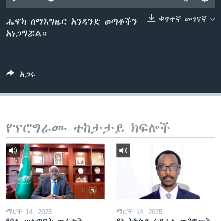
ቀጥተኛ መገናኛ
ሔኖክ ሰማእግዜር አንዳንድ ወጣቶችን
አነጋግሯል።
ቋንቋዎች
አጋሩ
የፕሮግራሙ ተከታታይ ክፍሎች
ማርች 14, 2025
ማርች 14, 2025