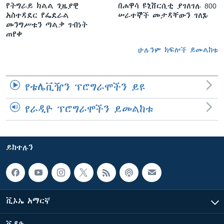
የትግራይ ክልል ጊዜያዊ
በሐዋሳ ዩኒቨርሲቲ ያገለገሉ 800
አስተዳደር የፌደራል
ሠራተኞች መታዳቸውን ገለጹ
መንግሥቱን ጣልቃ ገብነት
ጠየቀ
ሁሉንም ክፍሎች ይመልከቱ
የቴሌቪዥን ፕሮግራሞችን ይዩ
የራዲዮ ፕሮግራሞችን ይመልከቱ
ይከተሉን
ቪኦኤ አማርኛ