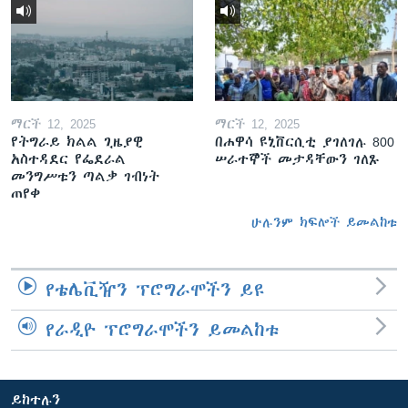
ማርች 12, 2025
ማርች 12, 2025
የትግራይ ክልል ጊዜያዊ
በሐዋሳ ዩኒቨርሲቲ ያገለገሉ 800
አስተዳደር የፌደራል
ሠራተኞች መታዳቸውን ገለጹ
መንግሥቱን ጣልቃ ገብነት
ጠየቀ
ሁሉንም ክፍሎች ይመልከቱ
የቴሌቪዥን ፕሮግራሞችን ይዩ
የራዲዮ ፕሮግራሞችን ይመልከቱ
ይከተሉን