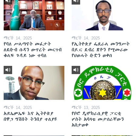
ማርች 14, 2025
ማርች 14, 2025
የባለ ሥልጣናት መፈታት
የኢትዮጵያ ፌደራል መንግሥት
ለደቡብ ሱዳን ውጥረት መርገብ
በዶ.ር ደብረ ጽዮን የሚመራው
ቁልፍ ጉዳይ ነው ተባለ
የህወሓት ቡድን ወቀሰ
ማርች 14, 2025
ማርች 13, 2025
አይኤምኤፍ እና ኢትዮጵያ
የቦሮ ዴሞክራሲያዊ ፓርቲ
በዋጋ ግሽበት ትንበያ ተለያዩ
ሦስት አባላቱ መታሰራቸውን
አስታወቀ