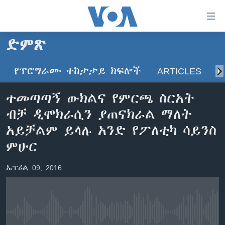
በቀላሉ
የመሥሪያ
ማገናኛዎች
ድምጽ
ዜና
ወደ
ዋናው
የፕሮግራሙ ተከታታይ ክፍሎች
ARTICLES
ስ
ኑሮ በጤንነት
ኢትዮጵያ
ይዘት
ጋቢና ቪኦኤ
እለፍ
አፍሪካ
ተመጣጣኝ ውክልና የምርጫ ስርአት
ወደ
ከምሽቱ ሦስት ሰዓት የአማርኛ ዜና
ዓለምአቀፍ
ብቻ ዲሞክራሲን ያጠናክራል ማለት
ዋናው
ቪዲዮ
ይዘት
አሜሪካ
አይቻልም ይላሉ አንድ የፖለቲካ ሳይንስ
እለፍ
የፎቶ መድብሎች
ምሁር
መካከለኛው ምሥራቅ
ወደ
ክምችት
ዋናው
ኤፕሪል 09, 2016
ይዘት
እለፍ
Learning English
ይከተሉን
No media source currently available