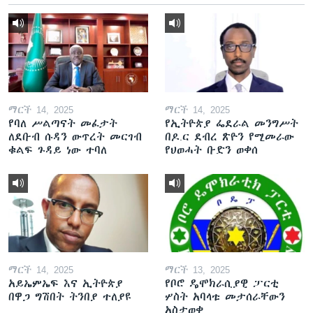
ማርች 14, 2025
ማርች 14, 2025
የባለ ሥልጣናት መፈታት
የኢትዮጵያ ፌደራል መንግሥት
ለደቡብ ሱዳን ውጥረት መርገብ
በዶ.ር ደብረ ጽዮን የሚመራው
ቁልፍ ጉዳይ ነው ተባለ
የህወሓት ቡድን ወቀሰ
ማርች 14, 2025
ማርች 13, 2025
አይኤምኤፍ እና ኢትዮጵያ
የቦሮ ዴሞክራሲያዊ ፓርቲ
በዋጋ ግሽበት ትንበያ ተለያዩ
ሦስት አባላቱ መታሰራቸውን
አስታወቀ