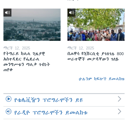
ማርች 12, 2025
ማርች 12, 2025
የትግራይ ክልል ጊዜያዊ
በሐዋሳ ዩኒቨርሲቲ ያገለገሉ 800
አስተዳደር የፌደራል
ሠራተኞች መታዳቸውን ገለጹ
መንግሥቱን ጣልቃ ገብነት
ጠየቀ
ሁሉንም ክፍሎች ይመልከቱ
የቴሌቪዥን ፕሮግራሞችን ይዩ
የራዲዮ ፕሮግራሞችን ይመልከቱ