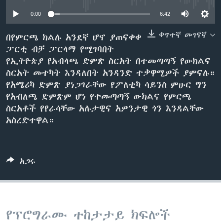
0:00
6:42
ቀጥተኛ መገናኛ
ቋንቋዎች
በየምርጫ ክልሉ አንደኛ ሆኖ ያጠናቀቀ
ፓርቲ ብቻ ፓርላማ የሚገባበት
የኢትዮጵያ የአብላጫ ድምጽ ስርአት በተመጣጣኝ የውክልና
ስርአት መተካት እንዳለበት አንዳንድ ተቃዋሚዎች ያምናሉ።
የአሜሪካ ድምጽ ያነጋገራቸው የፖለቲካ ሳይንስ ምሁር ግን
የአብለጫ ድምጽም ሆነ የተመጣጣኝ ውክልና የምርጫ
ስርአቶች የየራሳቸው አሉታዊና አዎንታዊ ጎን እንዳልቸው
አስረድተዋል።
አጋሩ
የፕሮግራሙ ተከታታይ ክፍሎች