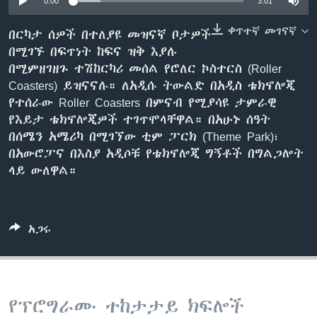
0:00
3:01
ቀጥተኛ መገናኛ
በርካታ ሰዎች በተለያዩ መዝናኛ ቦታዎች
በሚገኙ በፍጥነት ከፍና ዝቅ እያሉ
ቋንቋዎች
በሚምዘገዘጉ ተሽከርካሪ መሰል የሮለር ኮስተርስ (Roller
Coasters) ይዝናናሉ። ለአዲሱ ትውልድ በአዲስ ቴክኖሎጂ
የተሰራው Roller Coasters በምናብ የሚያሳዩ ታምራዊ
የእይታ ቴክኖሎጂዎች ተገጥሞላቸዋል። በአሁኑ ሰዓት
በሰሜን አሜሪካ በሚገኘው ቲም ፓርክ (Theme Park)፣
በአውሮፓና በእስያ አዲሶቹ የቴክኖሎጂ ግኝቶች በግልጋሎት
ላይ ውለዋል።
አጋሩ
የፕሮግራሙ ተከታታይ ክፍሎች