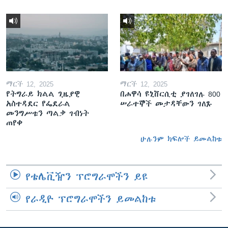
ማርች 12, 2025
ማርች 12, 2025
የትግራይ ክልል ጊዜያዊ
በሐዋሳ ዩኒቨርሲቲ ያገለገሉ 800
አስተዳደር የፌደራል
ሠራተኞች መታዳቸውን ገለጹ
መንግሥቱን ጣልቃ ገብነት
ጠየቀ
ሁሉንም ክፍሎች ይመልከቱ
የቴሌቪዥን ፕሮግራሞችን ይዩ
የራዲዮ ፕሮግራሞችን ይመልከቱ