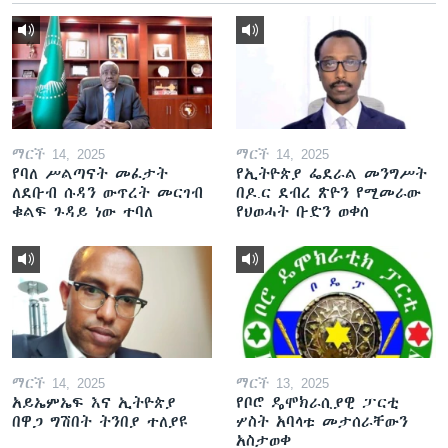
ማርች 14, 2025
ማርች 14, 2025
የባለ ሥልጣናት መፈታት
የኢትዮጵያ ፌደራል መንግሥት
ለደቡብ ሱዳን ውጥረት መርገብ
በዶ.ር ደብረ ጽዮን የሚመራው
ቁልፍ ጉዳይ ነው ተባለ
የህወሓት ቡድን ወቀሰ
ማርች 14, 2025
ማርች 13, 2025
አይኤምኤፍ እና ኢትዮጵያ
የቦሮ ዴሞክራሲያዊ ፓርቲ
በዋጋ ግሽበት ትንበያ ተለያዩ
ሦስት አባላቱ መታሰራቸውን
አስታወቀ