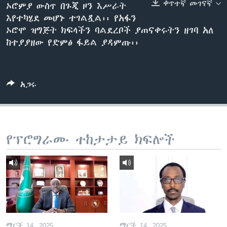
ቀጥተኛ መገናኛ
ኦሮምያ ውስጥ በጉጂ ዞን እሥራት
እየተካሄደ መሆኑ ተገልጿል፡፡ የአፋን
ኦሮሞ ዝግጅት ክፍላችን ባልደረቦች ያጠናቀሩትን ዘገባ አለ
ቋንቋዎች
ከተያያዘው የድምፅ ፋይል ያዳምጡ፡፡
አጋሩ
የፕሮግራሙ ተከታታይ ክፍሎች
ማርች 14, 2025
ማርች 14, 2025