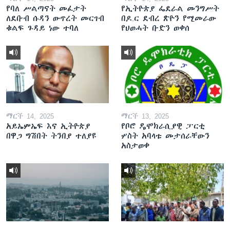
የባለ ሥልጣናት መፈታት
የኢትዮጵያ ፌደራል መንግሥት
ለደቡብ ሱዳን ውጥረት መርገብ
በዶ.ር ደብረ ጽዮን የሚመራው
ቁልፍ ጉዳይ ነው ተባለ
የህወሓት ቡድን ወቀሰ
ማርች 14, 2025
ማርች 13, 2025
አይኤምኤፍ እና ኢትዮጵያ
የቦሮ ዴሞክራሲያዊ ፓርቲ
በዋጋ ግሽበት ትንበያ ተለያዩ
ሦስት አባላቱ መታሰራቸውን
አስታወቀ