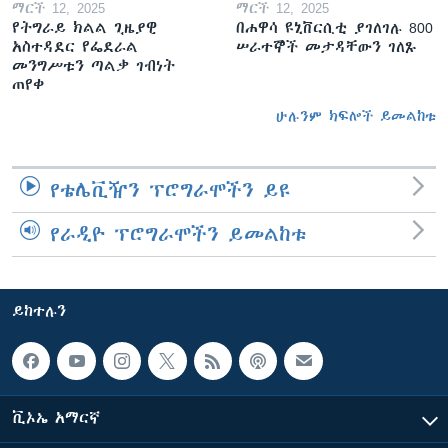
ማርች 12, 2025
ማርች 12, 2025
የትግራይ ክልል ጊዜያዊ
በሐዋሳ ዩኒቨርሲቲ ያገለገሉ 800
አስተዳደር የፌደራል
ሠራተኞች መታዳቸውን ገለጹ
መንግሥቱን ጣልቃ ገብነት
ጠየቀ
ሁሉንም ክፍሎች ይመልከቱ
የቴሌቪዥን ፕሮግራሞችን ይዩ
የራዲዮ ፕሮግራሞችን ይመልከቱ
ይከተሉን
ቪኦኤ አማርኛ