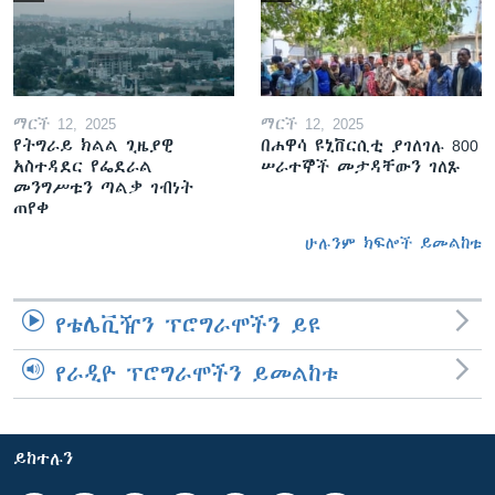
ማርች 12, 2025
ማርች 12, 2025
የትግራይ ክልል ጊዜያዊ
በሐዋሳ ዩኒቨርሲቲ ያገለገሉ 800
አስተዳደር የፌደራል
ሠራተኞች መታዳቸውን ገለጹ
መንግሥቱን ጣልቃ ገብነት
ጠየቀ
ሁሉንም ክፍሎች ይመልከቱ
የቴሌቪዥን ፕሮግራሞችን ይዩ
የራዲዮ ፕሮግራሞችን ይመልከቱ
ይከተሉን