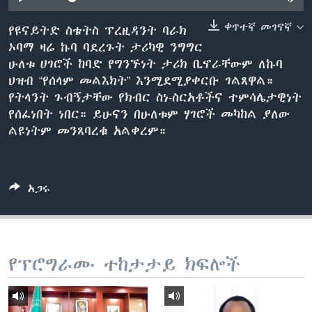
ቀጥተኛ መገናኛ
የዩናይትድ ስቴትስ ፕረዚዳንት ባራክ
ኦባማ ዛሬ ኩባ ባደረጉት ታሪካዊ ንግግር
ቋንቋዎች
ሁለቱ ሀገሮች ከባድ የግንኙነት ታሪክ ቢኖራቸውም ለኩባ
ህዝብ “የሰላም መልእክት” እንሚደሚያቀርቡ ገልጸዋል።
የትላንት ጉብኝታቸው የክብር ስነ-ስርአቶችና ተምሳሌታዊነት
የሰፈነበት ነበር። ይሁናን በሁለቱም ሃገሮች መካከል ያለው
ልዩነትም መንጸባረቁ አልቀረም።
አጋሩ
የፕሮግራሙ ተከታታይ ክፍሎች