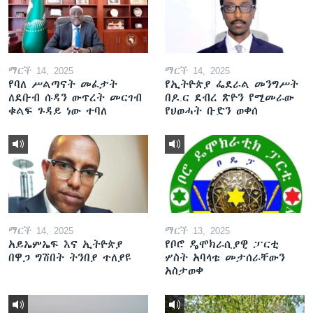
ማርች 14, 2025
ማርች 14, 2025
የባለ ሥልጣናት መፈታት
የኢትዮጵያ ፌደራል መንግሥት
ለደቡብ ሱዳን ውጥረት መርገብ
በዶ.ር ደብረ ጽዮን የሚመራው
ቁልፍ ጉዳይ ነው ተባለ
የህወሓት ቡድን ወቀሰ
ማርች 14, 2025
ማርች 13, 2025
አይኤምኤፍ እና ኢትዮጵያ
የቦሮ ዴሞክራሲያዊ ፓርቲ
በዋጋ ግሽበት ትንበያ ተለያዩ
ሦስት አባላቱ መታሰራቸውን
አስታወቀ