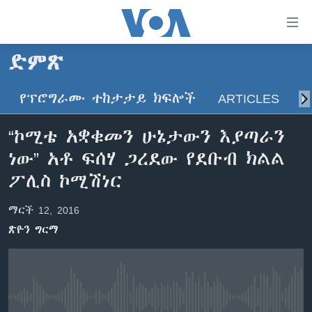
በቀላሉ
የመሥሪያ
ማገናኛዎች
ድምጽ
ዜና
ወደ
ዋናው
የፕሮግራሙ ተከታታይ ክፍሎች
ARTICLES
ስ
ኑሮ በጤንነት
ኢትዮጵያ
ይዘት
ጋቢና ቪኦኤ
እለፍ
አፍሪካ
“ኮሚቴ አቋቁመን ሁኔታውን እያጣራን
ወደ
ከምሽቱ ሦስት ሰዓት የአማርኛ ዜና
ዓለምአቀፍ
ነው” አቶ ፍሰሃ ጋረደው የደቡብ ክልል
ዋናው
ቪዲዮ
ይዘት
አሜሪካ
ፖሊስ ኮሚሽነር
እለፍ
የፎቶ መድብሎች
መካከለኛው ምሥራቅ
ወደ
ማርች 12, 2016
ክምችት
ዋናው
ጽዮን ግርማ
ይዘት
እለፍ
Learning English
ይከተሉን
No media source currently available