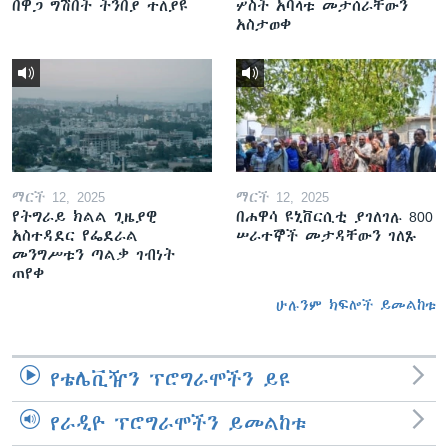
በዋጋ ግሽበት ትንበያ ተለያዩ
ሦስት አባላቱ መታሰራቸውን
አስታወቀ
ማርች 12, 2025
ማርች 12, 2025
የትግራይ ክልል ጊዜያዊ
በሐዋሳ ዩኒቨርሲቲ ያገለገሉ 800
አስተዳደር የፌደራል
ሠራተኞች መታዳቸውን ገለጹ
መንግሥቱን ጣልቃ ገብነት
ጠየቀ
ሁሉንም ክፍሎች ይመልከቱ
የቴሌቪዥን ፕሮግራሞችን ይዩ
የራዲዮ ፕሮግራሞችን ይመልከቱ