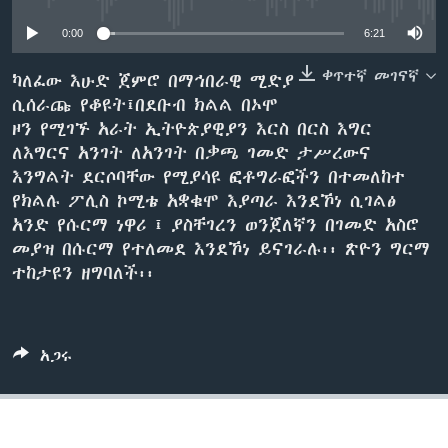
0:00
6:21
ቋንቋዎች
ቀጥተኛ መገናኛ
ካለፈው እሁድ ጀምሮ በማኅበራዊ ሚድያ
ሲሰራጩ የቆዩት፤በደቡብ ክልል በኦሞ
ዞን የሚገኙ አራት ኢትዮጵያዊያን እርስ በርስ እግር
ለእግርና አንገት ለአንገት በቃጫ ገመድ ታሥረውና
እንግልት ደርሶባቸው የሚያሳዩ ፎቶግራፎችን በተመለከተ
የክልሉ ፖሊስ ኮሚቴ አቋቁሞ እያጣራ እንደኾነ ሲገልፅ
አንድ የሱርማ ነዋሪ ፤ ያስቸገረን ወንጀለኛን በገመድ አስሮ
መያዝ በሱርማ የተለመደ እንደኾነ ይናገራሉ፡፡ ጽዮን ግርማ
ተከታዩን ዘግባለች፡፡
አጋሩ