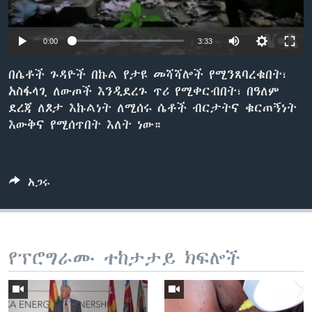
0:00
3:33
ቋንቋዎች
በሴቶች ጉዳዮች በኩል የታዩ መሻሻሎች የሚንጸባረቁበት፣
አስፋላጊ ለውጦች እንዲደረጉ ጥሪ የሚቀርብበት፣ በዓለም
ደረጃ ለጾታ እኩልነት ለሚሰሩ ሴቶች ብርታትና ቁርጠኝነት
እውቅና የሚሰጥበት እለት ነው።
አጋሩ
የፕሮግራሙ ተከታታይ ክፍሎች