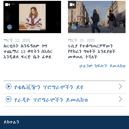
ማርች 13, 2025
ማርች 13, 2025
አርቲስት አንዱዓለም ጎሣ
ሩሲያ የተቆጣጠረቻቸውን
ተጨማሪ 13 ቀናትን በእስር
የዩክሬን ግዛቶች እንደያዘች
እንዲቆይ ፍርድ ቤት ፈቀደ
መቀጠል ትሻለች
ሁሉንም ክፍሎች ይመልከቱ
የቴሌቪዥን ፕሮግራሞችን ይዩ
የራዲዮ ፕሮግራሞችን ይመልከቱ
ይከተሉን