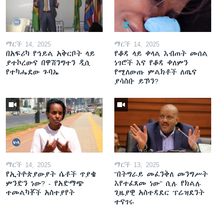
ማርች 14, 2025
ማርች 14, 2025
በአፍሪካ የኅይል አቅርቦት ላይ
የቆዳ ላይ ቀላል እብጠት መሰል
ያተኮረውና በዋሽንግተን ዲሲ
ነገሮች እና የቆዳ ቀለምን
የተካሔደው ጉባኤ
የሚለውጡ ምልክቶች ለጤና
ያሳስቡ ይኾን?
ማርች 14, 2025
ማርች 13, 2025
የኢትዮጵያውያት ሴቶች ጥያቄ
"በትግራይ መፈንቅለ መንግሥት
ምንድን ነው? - የአድማጭ
እየተፈጸመ ነው" ሲሉ የክልሉ
ተመልካቾች አስተያየት
ጊዜያዊ አስተዳደር ፕሬዝደንት
ተናገሩ