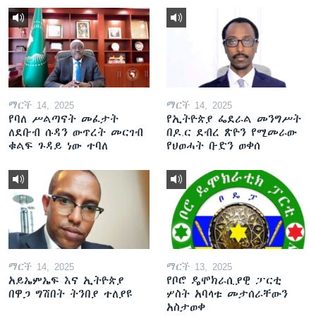
ማርች 14, 2025
ማርች 14, 2025
የባለ ሥልጣናት መፈታት
የኢትዮጵያ ፌደራል መንግሥት
ለደቡብ ሱዳን ውጥረት መርገብ
በዶ.ር ደብረ ጽዮን የሚመራው
ቁልፍ ጉዳይ ነው ተባለ
የህወሓት ቡድን ወቀሰ
ማርች 14, 2025
ማርች 13, 2025
አይኤምኤፍ እና ኢትዮጵያ
የቦሮ ዴሞክራሲያዊ ፓርቲ
በዋጋ ግሽበት ትንበያ ተለያዩ
ሦስት አባላቱ መታሰራቸውን
አስታወቀ