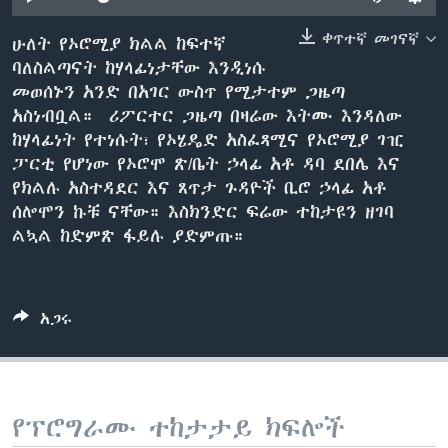
ቀጥተኛ መገናኛ
ሁለት የኦሮሚያ ክልል ከፍተኛ
ባለስልጣናት ከሃላፊነታቸው እንዲነሱ
ቋንቋዎች
መወሰኑን አንድ በአገር ውስጥ የሚታተም ጋዜጣ
አስነብቧል። ሪፖርተር ጋዜጣ በዛሬው እትሙ እንዳለው
ከሃላፊነት የተነሱት፣ የኦሄዴድ አስፈጻሚና የኦሮሚያ ገዢ
ፓርቲ የሆነው የኦሮሞ ጽ/ቤት ኃላፊ አቶ ዳባ ደበሌ እና
የክልሉ አስተዳደር እና ጸጥታ ጉዳዮች ቢሮ ኃላፊ አቶ
ሰሎሞን ኩቹ ናቸው። እስክንድር ፍሬው ተከታዩን ዘገባ
ልኳል ከድምጽ ፋይሉ ያድምጡ።
አጋሩ
የፕሮግራሙ ተከታታይ ክፍሎች