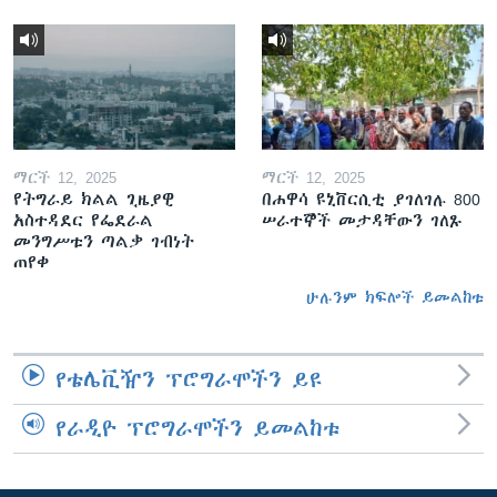
ማርች 12, 2025
ማርች 12, 2025
የትግራይ ክልል ጊዜያዊ
በሐዋሳ ዩኒቨርሲቲ ያገለገሉ 800
አስተዳደር የፌደራል
ሠራተኞች መታዳቸውን ገለጹ
መንግሥቱን ጣልቃ ገብነት
ጠየቀ
ሁሉንም ክፍሎች ይመልከቱ
የቴሌቪዥን ፕሮግራሞችን ይዩ
የራዲዮ ፕሮግራሞችን ይመልከቱ