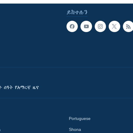
ይከተሉን
ት ሰዓት የአማርኛ ዜና
Portuguese
a
Shona