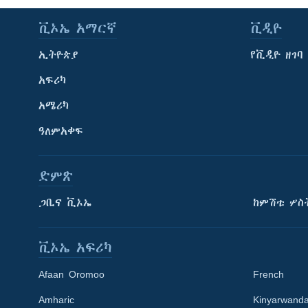
ቪኦኤ አማርኛ
ቪዲዮ
ኢትዮጵያ
የቪዲዮ ዘገባ
አፍሪካ
አሜሪካ
ዓለምአቀፍ
ድምጽ
ጋቢና ቪኦኤ
ከምሽቱ ሦስ
ቪኦኤ አፍሪካ
Afaan Oromoo
French
Amharic
Kinyarwand