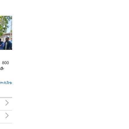
 800
ለጹ
መልከቱ