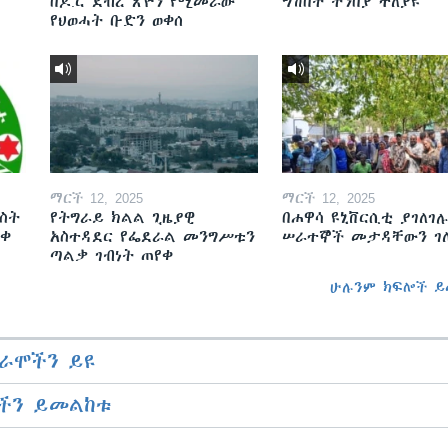
በዶ.ር ደብረ ጽዮን የሚመራው
ግሽበት ትንበያ ተለያዩ
የህወሓት ቡድን ወቀሰ
ማርች 12, 2025
ማርች 12, 2025
ስት
የትግራይ ክልል ጊዜያዊ
በሐዋሳ ዩኒቨርሲቲ ያገለገሉ
ወቀ
አስተዳደር የፌደራል መንግሥቱን
ሠራተኞች መታዳቸውን ገ
ጣልቃ ገብነት ጠየቀ
ሁሉንም ክፍሎች ይ
ራሞችን ይዩ
ችን ይመልከቱ