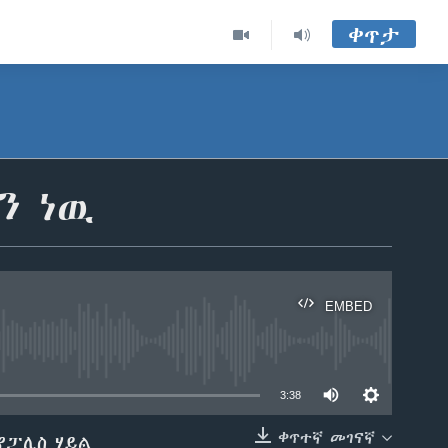
ቀጥታ
ን ነዉ
EMBED
able
3:38
ቀጥተኛ መገናኛ
የፓሊስ ሃይል