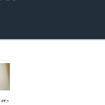
EMBED
 በዋጋ