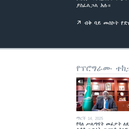
ያስፈልጋል አሉ።
ብቅ ባይ መስኮት የ
የፕሮግራሙ ተከ
ማርች 14, 2025
የባለ ሥልጣናት መፈታት ለ