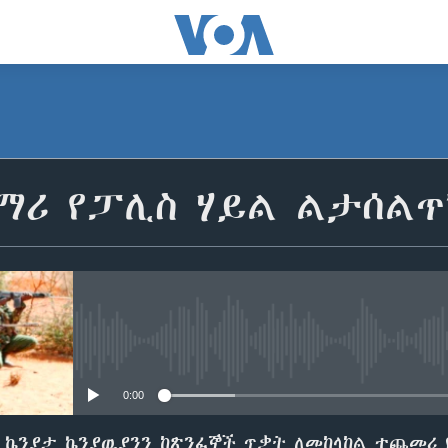
ማሪ የፓሊስ ሃይል ልታሰልጥ
No media source currently avail
0:00
 ኬንያታ ኬንያዉያንን ከጽንፈኞች ጥቃት ለመከላከል ተጨመሪ 