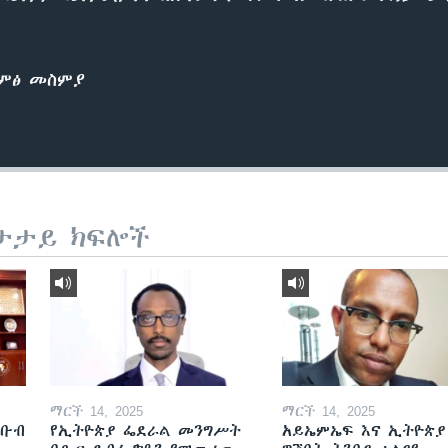
ድምፅ መስምያ
ታታይ ክፍሎች
ማርች 14, 2025
ማርች 14, 2025
ደቡብ
የኢትዮጵያ ፌደራል መንግሥት
አይኤምኤፍ እና ኢትዮጵያ