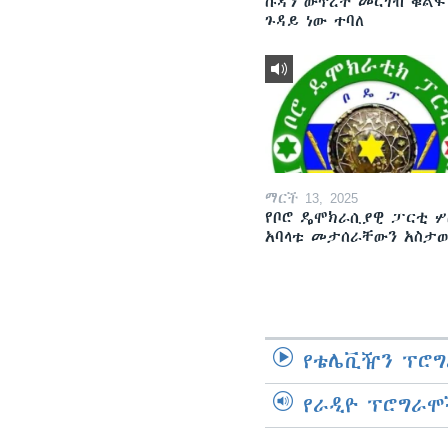
ሱዳን ውጥረት መርገብ ቁልፍ
ጉዳይ ነው ተባለ
ማርች 13, 2025
የቦሮ ዴሞክራሲያዊ ፓርቲ ሦ
አባላቱ መታሰራቸውን አስታ
የቴሌቪዥን ፕሮግ
የራዲዮ ፕሮግራሞ