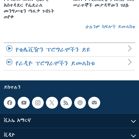
አስተዳደር የፌደራል
ሠራተኞች መታዳቸውን ገለጹ
መንግሥቱን ጣልቃ ገብነት
ጠየቀ
ሁሉንም ክፍሎች ይመልከቱ
የቴሌቪዥን ፕሮግራሞችን ይዩ
የራዲዮ ፕሮግራሞችን ይመልከቱ
ይከተሉን
ቪኦኤ አማርኛ
ቪዲዮ