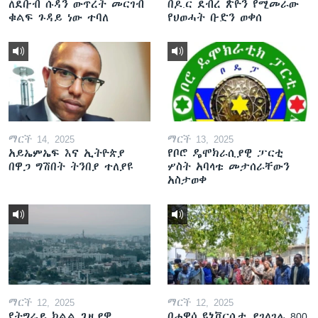
ለደቡብ ሱዳን ውጥረት መርገብ
በዶ.ር ደብረ ጽዮን የሚመራው
ቁልፍ ጉዳይ ነው ተባለ
የህወሓት ቡድን ወቀሰ
ማርች 14, 2025
ማርች 13, 2025
አይኤምኤፍ እና ኢትዮጵያ
የቦሮ ዴሞክራሲያዊ ፓርቲ
በዋጋ ግሽበት ትንበያ ተለያዩ
ሦስት አባላቱ መታሰራቸውን
አስታወቀ
ማርች 12, 2025
ማርች 12, 2025
የትግራይ ክልል ጊዜያዊ
በሐዋሳ ዩኒቨርሲቲ ያገለገሉ 800