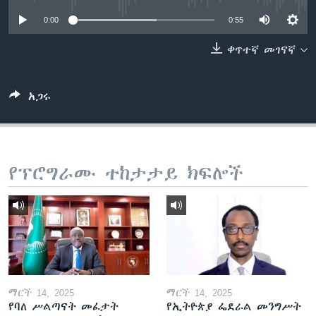
0:00
0:55
ቀጥተኛ መገናኛ
ቋንቋዎች
አጋሩ
የፕሮግራሙ ተከታታይ ክፍሎች
ማርች 14, 2025
ማርች 14, 2025
የባለ ሥልጣናት መፈታት
የኢትዮጵያ ፌደራል መንግሥት