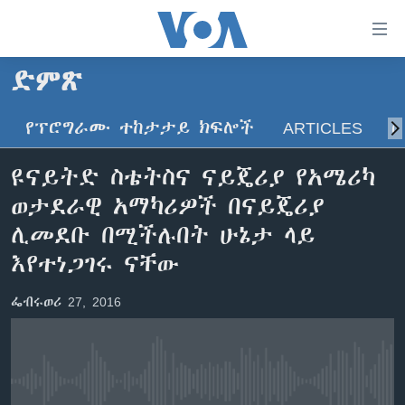
በቀላሉ
የመሥሪያ
ማገናኛዎች
ድምጽ
ዜና
ወደ
ዋናው
የፕሮግራሙ ተከታታይ ክፍሎች
ARTICLES
ስ
ኑሮ በጤንነት
ኢትዮጵያ
ይዘት
ጋቢና ቪኦኤ
እለፍ
አፍሪካ
ዩናይትድ ስቴትስና ናይጄሪያ የአሜሪካ
ወደ
ከምሽቱ ሦስት ሰዓት የአማርኛ ዜና
ዓለምአቀፍ
ወታደራዊ አማካሪዎች በናይጄሪያ
ዋናው
ቪዲዮ
ይዘት
አሜሪካ
ሊመደቡ በሚችሉበት ሁኔታ ላይ
እለፍ
የፎቶ መድብሎች
እየተነጋገሩ ናቸው
መካከለኛው ምሥራቅ
ወደ
ክምችት
ዋናው
ፌብሩወሪ 27, 2016
ይዘት
እለፍ
Learning English
ይከተሉን
No media source currently available