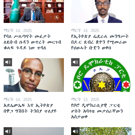
ማርች 14, 2025
ማርች 14, 2025
የባለ ሥልጣናት መፈታት
የኢትዮጵያ ፌደራል መንግሥት
ለደቡብ ሱዳን ውጥረት መርገብ
በዶ.ር ደብረ ጽዮን የሚመራው
ቁልፍ ጉዳይ ነው ተባለ
የህወሓት ቡድን ወቀሰ
ማርች 14, 2025
ማርች 13, 2025
አይኤምኤፍ እና ኢትዮጵያ
የቦሮ ዴሞክራሲያዊ ፓርቲ
በዋጋ ግሽበት ትንበያ ተለያዩ
ሦስት አባላቱ መታሰራቸውን
አስታወቀ