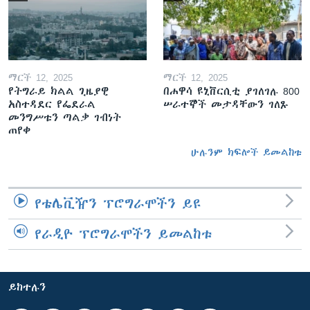
ማርች 12, 2025
ማርች 12, 2025
የትግራይ ክልል ጊዜያዊ
በሐዋሳ ዩኒቨርሲቲ ያገለገሉ 800
አስተዳደር የፌደራል
ሠራተኞች መታዳቸውን ገለጹ
መንግሥቱን ጣልቃ ገብነት
ጠየቀ
ሁሉንም ክፍሎች ይመልከቱ
የቴሌቪዥን ፕሮግራሞችን ይዩ
የራዲዮ ፕሮግራሞችን ይመልከቱ
ይከተሉን