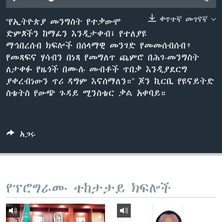
ቀጥተኛ መገናኛ
“የኢትዮጵያ መንግስት የተቃውሞ
ድምጾችን ከማፈን እንዲታቀብ፤ የተለያዩ
ቋንቋዎች
ማኅበረሰብ ክፍሎች በሰላማዊ መንገድ የመመሰብሰብ፥
የመጻፍና ሃሳብን በነጻ የመግለጥ ጨምሮ በሕገ-መንግስት
ለታቀፉ የዜጎች በሙሉ መብቶች ጥበቃ እንዲያደርግ
ያቀረብነውን ጥሪ ዳግም እናሰማለን።” ጆን ኪርቢ የዩናይትድ
ስቴትስ የውጭ ጉዳይ ሚንስቴር ቃል አቀባይ።
አጋሩ
የፕሮግራሙ ተከታታይ ክፍሎች