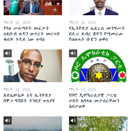
ማርች 14, 2025
ማርች 14, 2025
የባለ ሥልጣናት መፈታት
የኢትዮጵያ ፌደራል መንግሥት
ለደቡብ ሱዳን ውጥረት መርገብ
በዶ.ር ደብረ ጽዮን የሚመራው
ቁልፍ ጉዳይ ነው ተባለ
የህወሓት ቡድን ወቀሰ
ማርች 14, 2025
ማርች 13, 2025
አይኤምኤፍ እና ኢትዮጵያ
የቦሮ ዴሞክራሲያዊ ፓርቲ
በዋጋ ግሽበት ትንበያ ተለያዩ
ሦስት አባላቱ መታሰራቸውን
አስታወቀ