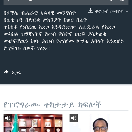
ቀጥተኛ መገናኛ
በሶማሌ ብሔራዊ ክልላዊ መንግስት
በሲቲ ዞን በድርቁ ምክንያት ከወር በፊት
ቋንቋዎች
ተከስቶ የነበረዉ አደጋ እንዳይደገም ለፌዴራል የአደጋ
መካከል ዝግጁነትና የምብ ዋስትና ዘርፍ ያሳታወቁ
መሆናቸዉን ከዞኑ ሕዝብ የተሰየመ ኮሚቴ አባላት እንደሆኑ
የሚናገሩ ሰዎች ገለጹ።
አጋሩ
የፕሮግራሙ ተከታታይ ክፍሎች