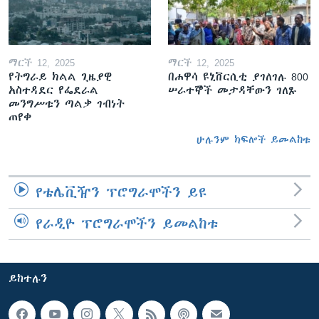
ማርች 12, 2025
ማርች 12, 2025
የትግራይ ክልል ጊዜያዊ
በሐዋሳ ዩኒቨርሲቲ ያገለገሉ 800
አስተዳደር የፌደራል
ሠራተኞች መታዳቸውን ገለጹ
መንግሥቱን ጣልቃ ገብነት
ጠየቀ
ሁሉንም ክፍሎች ይመልከቱ
የቴሌቪዥን ፕሮግራሞችን ይዩ
የራዲዮ ፕሮግራሞችን ይመልከቱ
ይከተሉን