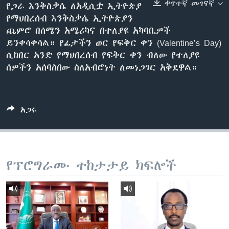
ቀጥተኛ መገናኛ
የጋራ እንቅስቃሴ ለአዲሲቷ ኢትዮጵያ
የማህበረሰብ እንቅስቃሴ ኢትዮጵያን
ጨምሮ በሰሜን አሜሪካና በተለያዩ አካባቢዎች
ቋንቋዎች
ይንቀሳቀሳል። የፊታችን ወር የፍቅር ቀን (Valentine’s Day)
ሲከበር አንድ የማህበረሰብ የፍቅር ቀን ብለው የተለያዩ
ሰዎችን አሰባስበው ስለአብሮነት ለመነጋገር አቅደዋል።
አጋሩ
የፕሮግራሙ ተከታታይ ክፍሎች