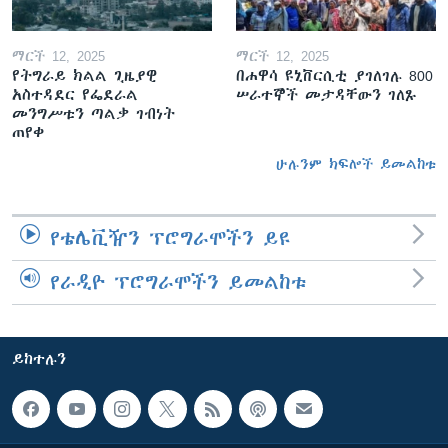
ማርች 12, 2025
ማርች 12, 2025
የትግራይ ክልል ጊዜያዊ
በሐዋሳ ዩኒቨርሲቲ ያገለገሉ 800
አስተዳደር የፌደራል
ሠራተኞች መታዳቸውን ገለጹ
መንግሥቱን ጣልቃ ገብነት
ጠየቀ
ሁሉንም ክፍሎች ይመልከቱ
የቴሌቪዥን ፕሮግራሞችን ይዩ
የራዲዮ ፕሮግራሞችን ይመልከቱ
ይከተሉን