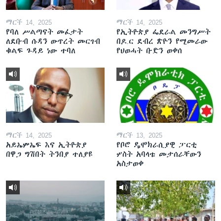
ማርች 14, 2025
ማርች 14, 2025
የባለ ሥልጣናት መፈታት
የኢትዮጵያ ፌደራል መንግሥት
ለደቡብ ሱዳን ውጥረት መርገብ
በዶ.ር ደብረ ጽዮን የሚመራው
ቁልፍ ጉዳይ ነው ተባለ
የህወሓት ቡድን ወቀሰ
ማርች 14, 2025
ማርች 13, 2025
አይኤምኤፍ እና ኢትዮጵያ
የቦሮ ዴሞክራሲያዊ ፓርቲ
በዋጋ ግሽበት ትንበያ ተለያዩ
ሦስት አባላቱ መታሰራቸውን
አስታወቀ