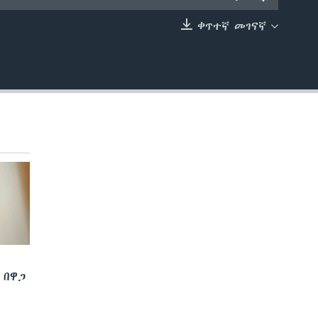
ቀጥተኛ መገናኛ
EMBED
 በዋጋ