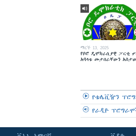
ማርች 13, 2025
የቦሮ ዴሞክራሲያዊ ፓርቲ ሦ
አባላቱ መታሰራቸውን አስታ
የቴሌቪዥን ፕሮግ
የራዲዮ ፕሮግራሞ