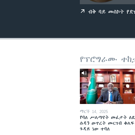
ብቅ ባይ መስኮት የ
የፕሮግራሙ ተከ
ማርች 14, 2025
የባለ ሥልጣናት መፈታት ለ
ሱዳን ውጥረት መርገብ ቁልፍ
ጉዳይ ነው ተባለ