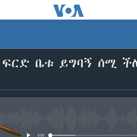
 ፍርድ ቤቱ ይግባኝ ሰሚ ች
No media source currently avail
0:00