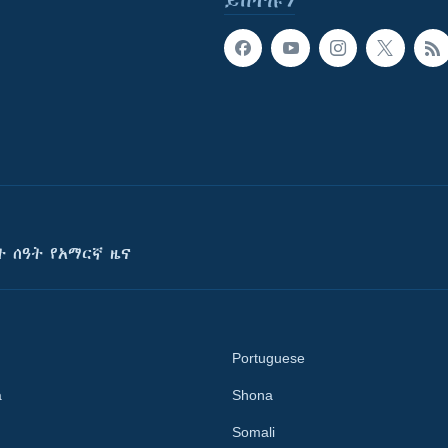
ይከተሉን
ት ሰዓት የአማርኛ ዜና
Portuguese
a
Shona
Somali