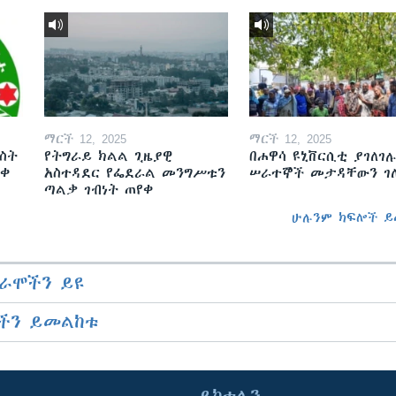
ማርች 12, 2025
ማርች 12, 2025
ስት
የትግራይ ክልል ጊዜያዊ
በሐዋሳ ዩኒቨርሲቲ ያገለገሉ
ወቀ
አስተዳደር የፌደራል መንግሥቱን
ሠራተኞች መታዳቸውን ገ
ጣልቃ ገብነት ጠየቀ
ሁሉንም ክፍሎች ይ
ራሞችን ይዩ
ችን ይመልከቱ