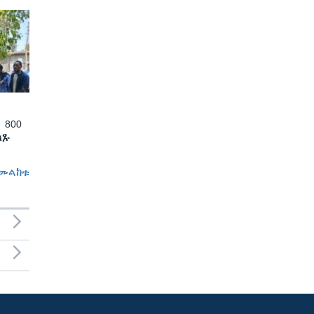
 800
ለጹ
መልከቱ