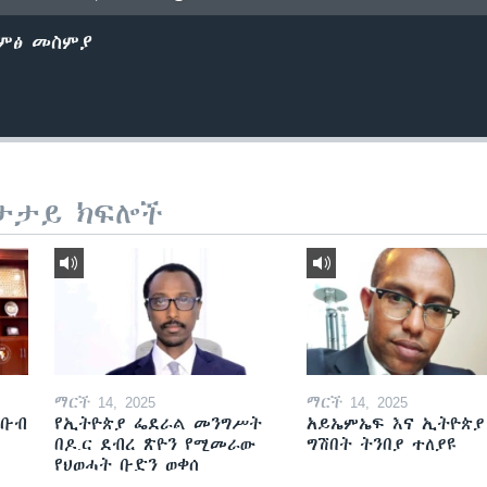
ድምፅ መስምያ
ታታይ ክፍሎች
ማርች 14, 2025
ማርች 14, 2025
ደቡብ
የኢትዮጵያ ፌደራል መንግሥት
አይኤምኤፍ እና ኢትዮጵያ
በዶ.ር ደብረ ጽዮን የሚመራው
ግሽበት ትንበያ ተለያዩ
የህወሓት ቡድን ወቀሰ