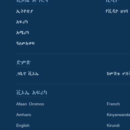
ቪኦኤ አማርኛ
ቪዲዮ
ኢትዮጵያ
የቪዲዮ ዘገባ
አፍሪካ
አሜሪካ
ዓለምአቀፍ
ድምጽ
ጋቢና ቪኦኤ
ከምሽቱ ሦስ
ቪኦኤ አፍሪካ
Afaan Oromoo
French
Amharic
Kinyarwand
English
Kirundi
Learning English