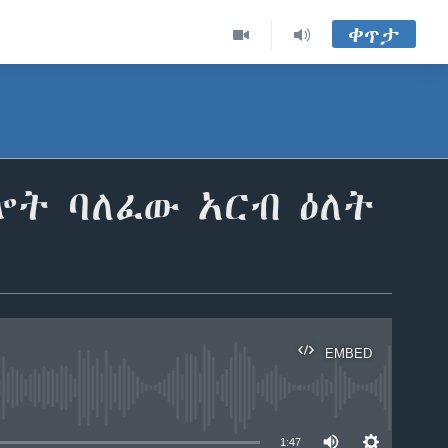
ቀጥታ
ሎት ባለፈው አርብ ዕለት
EMBED
able
1:47