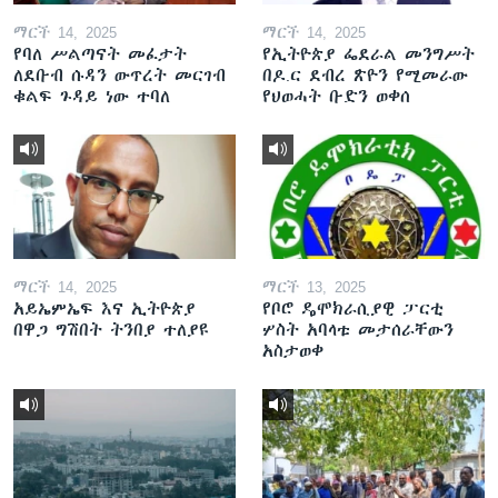
ማርች 14, 2025
ማርች 14, 2025
የባለ ሥልጣናት መፈታት
የኢትዮጵያ ፌደራል መንግሥት
ለደቡብ ሱዳን ውጥረት መርገብ
በዶ.ር ደብረ ጽዮን የሚመራው
ቁልፍ ጉዳይ ነው ተባለ
የህወሓት ቡድን ወቀሰ
ማርች 14, 2025
ማርች 13, 2025
አይኤምኤፍ እና ኢትዮጵያ
የቦሮ ዴሞክራሲያዊ ፓርቲ
በዋጋ ግሽበት ትንበያ ተለያዩ
ሦስት አባላቱ መታሰራቸውን
አስታወቀ