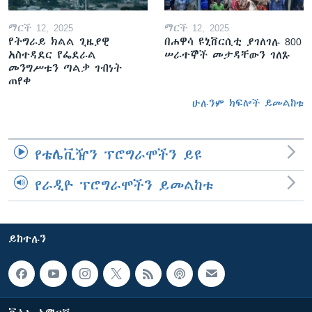
ማርች 12, 2025
ማርች 12, 2025
የትግራይ ክልል ጊዜያዊ
በሐዋሳ ዩኒቨርሲቲ ያገለገሉ 800
አስተዳደር የፌደራል
ሠራተኞች መታዳቸውን ገለጹ
መንግሥቱን ጣልቃ ገብነት
ጠየቀ
ሁሉንም ክፍሎች ይመልከቱ
የቴሌቪዥን ፕሮግራሞችን ይዩ
የራዲዮ ፕሮግራሞችን ይመልከቱ
ይከተሉን