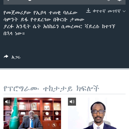
ቀጥተኛ መገናኛ
የመጀመሪያው የኢቦላ ተጠቂ ባለፈው
ሳምንት ይፋ የተደረገው በቅርቡ ታመው
ቋንቋዎች
ያረፉ አንዲት ሴት አስከሬን ሲመረመር ቫይረሱ ከተገኘ
በኋላ ነው።
አጋሩ
የፕሮግራሙ ተከታታይ ክፍሎች