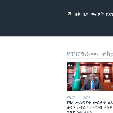
ብቅ ባይ መስኮት የ
የፕሮግራሙ ተከ
ማርች 14, 2025
የባለ ሥልጣናት መፈታት ለ
ሱዳን ውጥረት መርገብ ቁልፍ
ጉዳይ ነው ተባለ