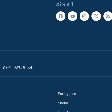
ይከተሉን
ት ሰዓት የአማርኛ ዜና
Portuguese
a
Shona