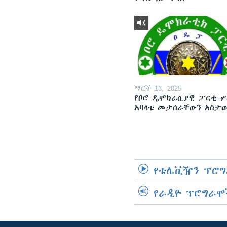
ማርች 13, 2025
የቦሮ ዴሞክራሲያዊ ፓርቲ ሦ
አባላቱ መታሰራቸውን አስታ
የቴሌቪዥን ፕሮግ
የራዲዮ ፕሮግራሞ