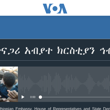
ናጋሪ አብያተ ክርስቲያን ኅ
No media source currently avail
0:00
thiopian Embassy, House of Representatives and State Dep