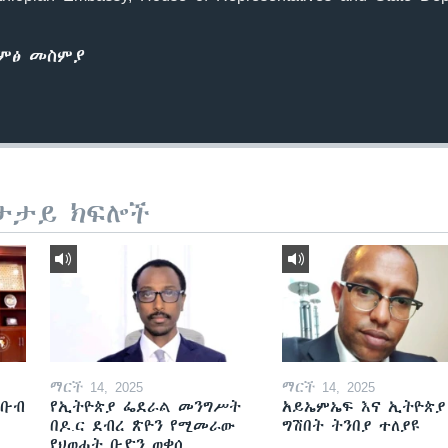
ድምፅ መስምያ
ታታይ ክፍሎች
ማርች 14, 2025
ማርች 14, 2025
ደቡብ
የኢትዮጵያ ፌደራል መንግሥት
አይኤምኤፍ እና ኢትዮጵያ
በዶ.ር ደብረ ጽዮን የሚመራው
ግሽበት ትንበያ ተለያዩ
የህወሓት ቡድን ወቀሰ