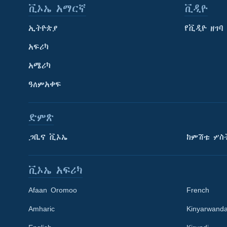
ቪኦኤ አማርኛ
ቪዲዮ
ኢትዮጵያ
የቪዲዮ ዘገባ
አፍሪካ
አሜሪካ
ዓለምአቀፍ
ድምጽ
ጋቢና ቪኦኤ
ከምሽቱ ሦስ
ቪኦኤ አፍሪካ
Afaan Oromoo
French
Amharic
Kinyarwand