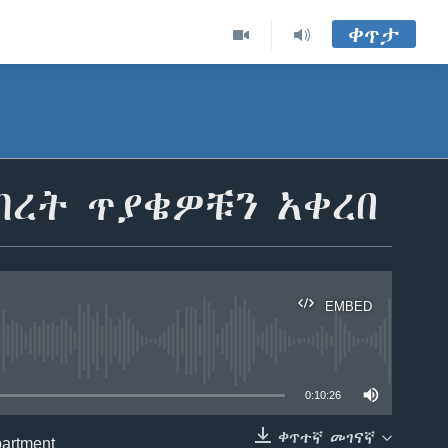
ቀጥታ
ብረት ጥያቄዎቹን አቀረበ
EMBED
able
0:10:26
ቀጥተኛ መገናኛ
artment