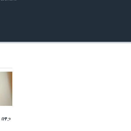
EMBED
 በዋጋ