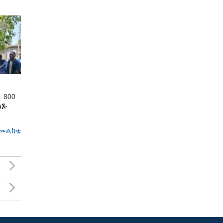
 800
ለጹ
መልከቱ