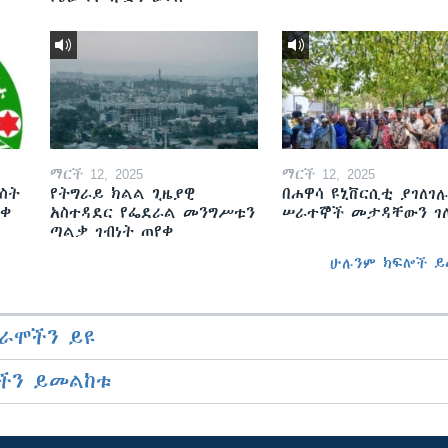
ማርች 12, 2025
ማርች 12, 2025
ስት
የትግራይ ክልል ጊዜያዊ
በሐዋሳ ዩኒቨርሲቲ ያገለገሉ
ወቀ
አስተዳደር የፌደራል መንግሥቱን
ሠራተኞች መታዳቸውን ገ
ጣልቃ ገብነት ጠየቀ
ሁሉንም ክፍሎች ይ
ራሞችን ይዩ
ችን ይመልከቱ