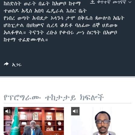
ቀጥተኛ መገናኛ
ከስድስት ወራት በፊት ከአምቦ ከተማ
ተወስዶ አዲስ አበባ ፌዴራል እስር ቤት
የነበረ ወጣት አብደታ ኦላንሳ ታሞ በቅዱስ ጳውሎስ አቤት
ቋንቋዎች
ሆስፒታል በህክምና ሲረዳ ቆይቶ ባለፈው ሰኞ ህይወቱ
አልፉዋል። ትናንት ረቡዕ የቀብሩ ሥነ ስርዓት በአምቦ
ከተማ ተፈጽሙዋል።
አጋሩ
የፕሮግራሙ ተከታታይ ክፍሎች