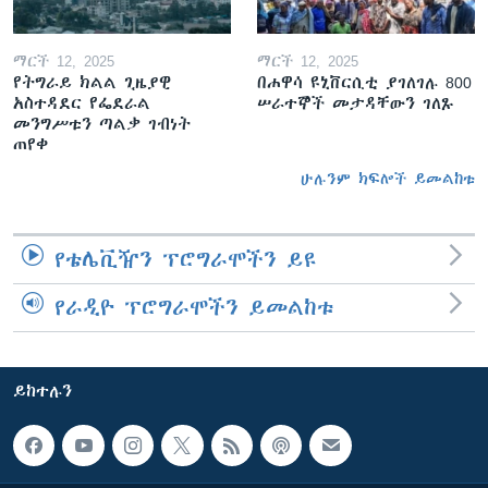
ማርች 12, 2025
ማርች 12, 2025
የትግራይ ክልል ጊዜያዊ
በሐዋሳ ዩኒቨርሲቲ ያገለገሉ 800
አስተዳደር የፌደራል
ሠራተኞች መታዳቸውን ገለጹ
መንግሥቱን ጣልቃ ገብነት
ጠየቀ
ሁሉንም ክፍሎች ይመልከቱ
የቴሌቪዥን ፕሮግራሞችን ይዩ
የራዲዮ ፕሮግራሞችን ይመልከቱ
ይከተሉን