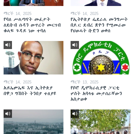
ማርች 14, 2025
ማርች 14, 2025
የባለ ሥልጣናት መፈታት
የኢትዮጵያ ፌደራል መንግሥት
ለደቡብ ሱዳን ውጥረት መርገብ
በዶ.ር ደብረ ጽዮን የሚመራው
ቁልፍ ጉዳይ ነው ተባለ
የህወሓት ቡድን ወቀሰ
ማርች 14, 2025
ማርች 13, 2025
አይኤምኤፍ እና ኢትዮጵያ
የቦሮ ዴሞክራሲያዊ ፓርቲ
በዋጋ ግሽበት ትንበያ ተለያዩ
ሦስት አባላቱ መታሰራቸውን
አስታወቀ