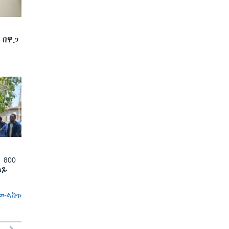
 በዋጋ
 800
ለጹ
መልከቱ