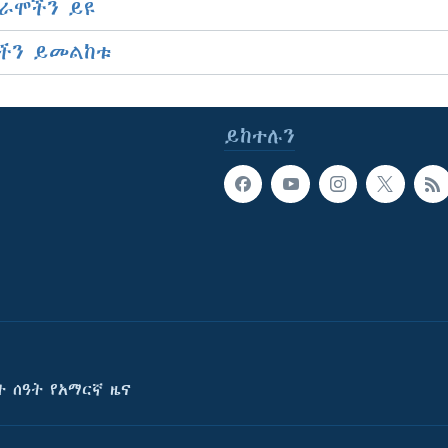
ራሞችን ይዩ
ችን ይመልከቱ
ይከተሉን
ት ሰዓት የአማርኛ ዜና