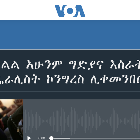
ልል አሁንም ግድያና እስራት
ዴራሊስት ኮንግረስ ሊቀመንበ
No media source currently avail
0:00