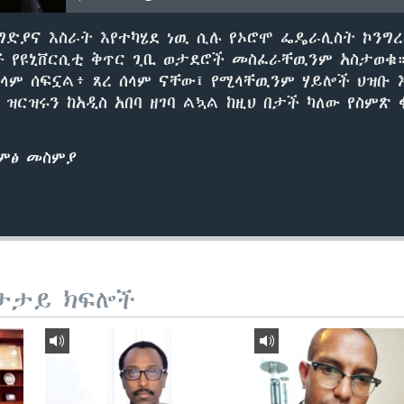
ግድያና እስራት እየተካሄደ ነዉ ሲሉ የኦሮሞ ፌዴራሊስት ኮንግ
ኙ የዩኒቨርሲቲ ቅጥር ጊቢ ወታደሮች መስፈራቸዉንም አስታወቁ
ሰላም ሰፍኗል፥ ጸረ ሰላም ናቸው፤ የሚላቸዉንም ሃይሎች ህዝቡ 
 ዝርዝሩን ከአዲስ አበባ ዘገባ ልኳል ከዚህ በታች ካለው የስምጽ
ድምፅ መስምያ
ታታይ ክፍሎች