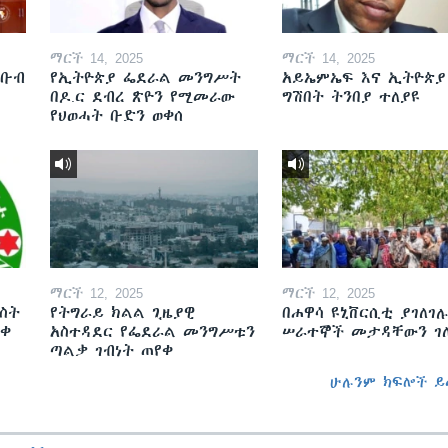
ማርች 14, 2025
ማርች 14, 2025
ደቡብ
የኢትዮጵያ ፌደራል መንግሥት
አይኤምኤፍ እና ኢትዮጵያ
በዶ.ር ደብረ ጽዮን የሚመራው
ግሽበት ትንበያ ተለያዩ
የህወሓት ቡድን ወቀሰ
ማርች 12, 2025
ማርች 12, 2025
ስት
የትግራይ ክልል ጊዜያዊ
በሐዋሳ ዩኒቨርሲቲ ያገለገሉ
ወቀ
አስተዳደር የፌደራል መንግሥቱን
ሠራተኞች መታዳቸውን ገ
ጣልቃ ገብነት ጠየቀ
ሁሉንም ክፍሎች ይ