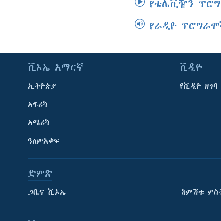
የቴሌቪዥን ፕሮግ
የራዲዮ ፕሮግራሞ
ቪኦኤ አማርኛ
ቪዲዮ
ኢትዮጵያ
የቪዲዮ ዘገባ
አፍሪካ
አሜሪካ
ዓለምአቀፍ
ድምጽ
ጋቢና ቪኦኤ
ከምሽቱ ሦስ