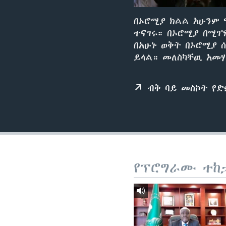
በኦሮሚያ ክልል አሁንም 
ተናገሩ። በኦሮሚያ በሚገ
በአሁኑ ወቅት በኦሮሚያ 
ይላል። መለስካቸዉ አመሃ
ብቅ ባይ መስኮት የ
የፕሮግራሙ ተከ