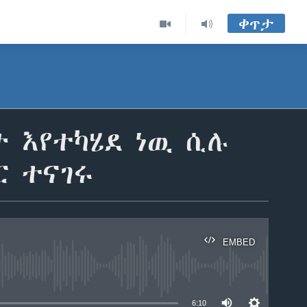
ቀጥታ
 እየተካሄደ ነዉ ሲሉ
ር ተናገሩ
EMBED
able
6:10