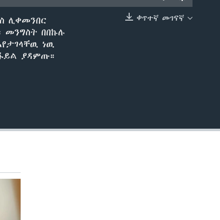
ቀጥተኛ መገናኛ
ረስ ሊቀመንበር
EMBED
። መንግስት በበኩሉ
እየታገላቸዉ ነዉ
 ፋይል ያዳምጡ።