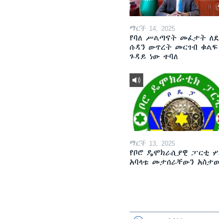
ማርች 14, 2025
የባለ ሥልጣናት መፈታት ለ
ሱዳን ውጥረት መርገብ ቁልፍ
ጉዳይ ነው ተባለ
ማርች 13, 2025
የቦሮ ዴሞክራሲያዊ ፓርቲ ሦ
አባላቱ መታሰራቸውን አስታ