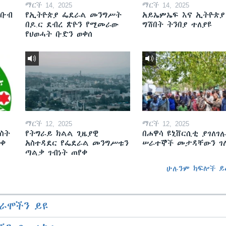
ማርች 14, 2025
ማርች 14, 2025
ደቡብ
የኢትዮጵያ ፌደራል መንግሥት
አይኤምኤፍ እና ኢትዮጵያ
በዶ.ር ደብረ ጽዮን የሚመራው
ግሽበት ትንበያ ተለያዩ
የህወሓት ቡድን ወቀሰ
ማርች 12, 2025
ማርች 12, 2025
ስት
የትግራይ ክልል ጊዜያዊ
በሐዋሳ ዩኒቨርሲቲ ያገለገሉ
ወቀ
አስተዳደር የፌደራል መንግሥቱን
ሠራተኞች መታዳቸውን ገ
ጣልቃ ገብነት ጠየቀ
ሁሉንም ክፍሎች ይ
ራሞችን ይዩ