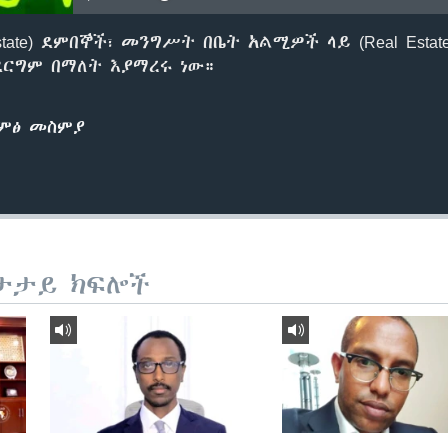
 Estate) ደምበኞች፣ መንግሥት በቤት አልሚዎች ላይ (Real Esta
ደርግም በማለት እያማረሩ ነው።
ድምፅ መስምያ
ታታይ ክፍሎች