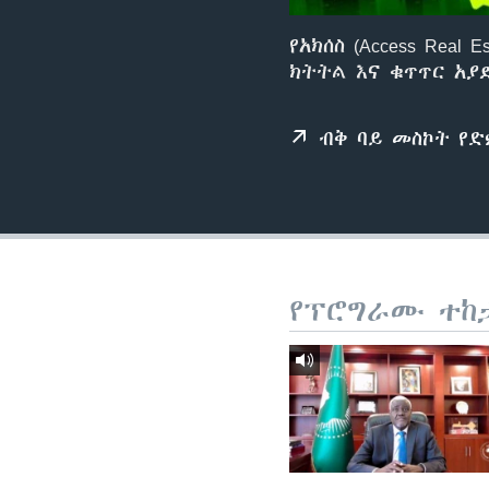
የአክሰስ (Access Real
ክትትል እና ቁጥጥር አያ
ብቅ ባይ መስኮት የ
የፕሮግራሙ ተከ