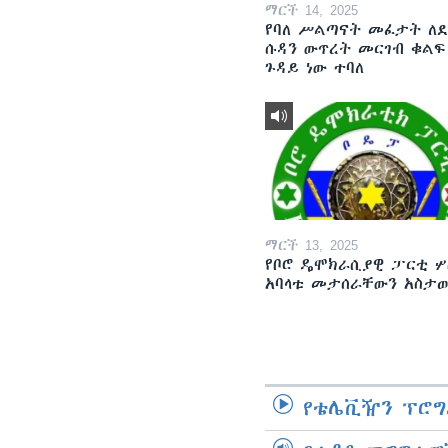
ማርች 14, 2025
የባለ ሥልጣናት መፈታት ለ
ሱዳን ውጥረት መርገብ ቁልፍ
ጉዳይ ነው ተባለ
ማርች 13, 2025
የቦሮ ዴሞክራሲያዊ ፓርቲ ሦ
አባላቱ መታሰራቸውን አስታ
የቴሌቪዥን ፕሮግ