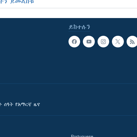
ችን ይመልከቱ
ይከተሉን
ት ሰዓት የአማርኛ ዜና
Portuguese