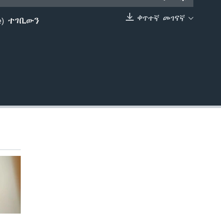
ቀጥተኛ መገናኛ
te) ተገቢውን
EMBED