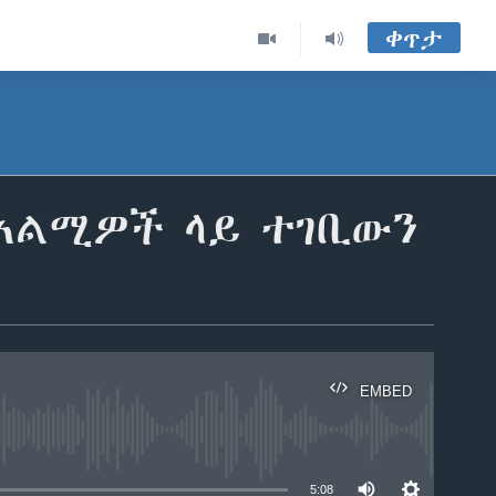
ቀጥታ
 አልሚዎች ላይ ተገቢውን
EMBED
able
5:08