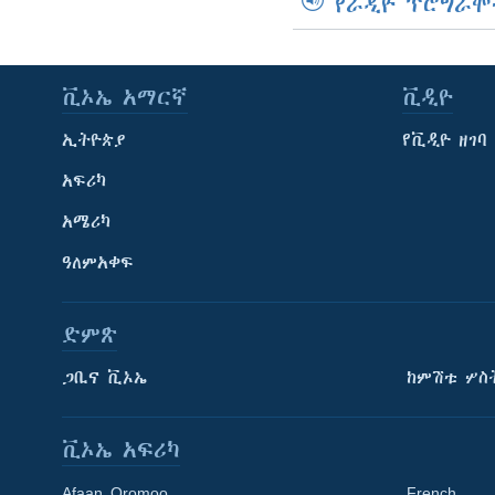
የራዲዮ ፕሮግራሞ
ቪኦኤ አማርኛ
ቪዲዮ
ኢትዮጵያ
የቪዲዮ ዘገባ
አፍሪካ
አሜሪካ
ዓለምአቀፍ
ድምጽ
ጋቢና ቪኦኤ
ከምሽቱ ሦስ
ቪኦኤ አፍሪካ
Afaan Oromoo
French