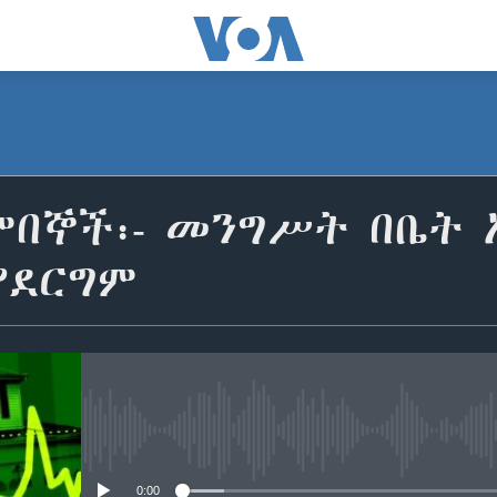
ደምበኞች፡- መንግሥት በቤት
ያደርግም
No media source currently avail
0:00