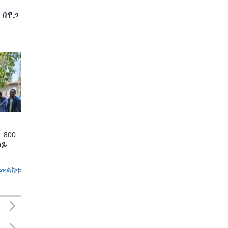
 በዋጋ
 800
ለጹ
መልከቱ