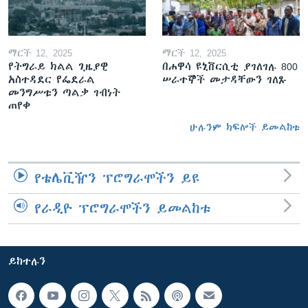
ማርች 12, 2025
ማርች 12, 2025
የትግራይ ክልል ጊዜያዊ
በሐዋሳ ዩኒቨርሲቲ ያገለገሉ 800
አስተዳደር የፌደራል
ሠራተኞች መታዳቸውን ገለጹ
መንግሥቱን ጣልቃ ገብነት
ጠየቀ
ሁሉንም ክፍሎች ይመልከቱ
የቴሌቪዥን ፕሮግራሞችን ይዩ
የራዲዮ ፕሮግራሞችን ይመልከቱ
ይከተሉን