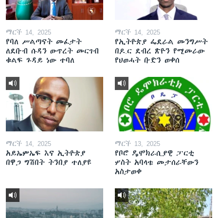
ማርች 14, 2025
ማርች 14, 2025
የባለ ሥልጣናት መፈታት
የኢትዮጵያ ፌደራል መንግሥት
ለደቡብ ሱዳን ውጥረት መርገብ
በዶ.ር ደብረ ጽዮን የሚመራው
ቁልፍ ጉዳይ ነው ተባለ
የህወሓት ቡድን ወቀሰ
ማርች 14, 2025
ማርች 13, 2025
አይኤምኤፍ እና ኢትዮጵያ
የቦሮ ዴሞክራሲያዊ ፓርቲ
በዋጋ ግሽበት ትንበያ ተለያዩ
ሦስት አባላቱ መታሰራቸውን
አስታወቀ