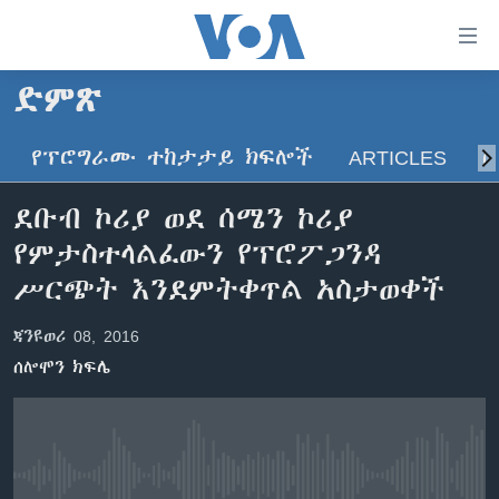
በቀላሉ
የመሥሪያ
ማገናኛዎች
ድምጽ
ዜና
ወደ
ዋናው
የፕሮግራሙ ተከታታይ ክፍሎች
ARTICLES
ስ
ኑሮ በጤንነት
ኢትዮጵያ
ይዘት
ጋቢና ቪኦኤ
እለፍ
አፍሪካ
ደቡብ ኮሪያ ወደ ሰሜን ኮሪያ
ወደ
ከምሽቱ ሦስት ሰዓት የአማርኛ ዜና
ዓለምአቀፍ
የምታስተላልፈውን የፕሮፖጋንዳ
ዋናው
ቪዲዮ
ይዘት
አሜሪካ
ሥርጭት እንደምትቀጥል አስታወቀች
እለፍ
የፎቶ መድብሎች
መካከለኛው ምሥራቅ
ወደ
ጃንዩወሪ 08, 2016
ክምችት
ዋናው
ሰሎሞን ክፍሌ
ይዘት
እለፍ
Learning English
ይከተሉን
No media source currently available