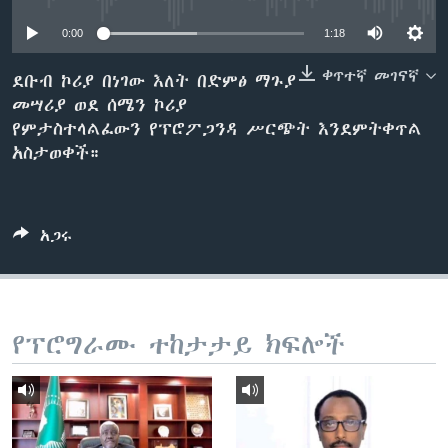
0:00
1:18
ቋንቋዎች
ቀጥተኛ መገናኛ
ደቡብ ኮሪያ በነገው እለት በድምፅ ማጉያ
መሣሪያ ወደ ሰሜን ኮሪያ
የምታስተላልፈውን የፕሮፖጋንዳ ሥርጭት እንደምትቀጥል
አስታወቀች።
አጋሩ
የፕሮግራሙ ተከታታይ ክፍሎች