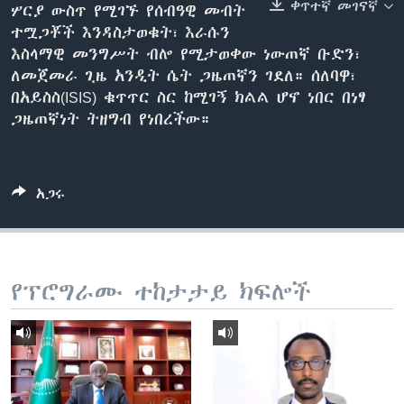
ቀጥተኛ መገናኛ
ሦርያ ውስጥ የሚገኙ የሰብዓዊ መብት
ተሟጋቾች እንዳስታወቁት፣ እራሱን
እስላማዊ መንግሥት ብሎ የሚታወቀው ነውጠኛ ቡድን፣
ቋንቋዎች
ለመጀመራ ጊዜ አንዲት ሴት ጋዜጠኛን ገደለ። ሰለባዋ፣
በአይስስ(ISIS) ቁጥጥር ስር ከሚገኝ ክልል ሆኖ ነበር በነፃ
ጋዜጠኛነት ትዘግብ የነበረችው።
አጋሩ
የፕሮግራሙ ተከታታይ ክፍሎች