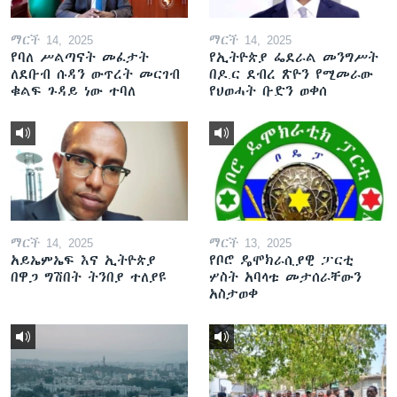
ማርች 14, 2025
ማርች 14, 2025
የባለ ሥልጣናት መፈታት
የኢትዮጵያ ፌደራል መንግሥት
ለደቡብ ሱዳን ውጥረት መርገብ
በዶ.ር ደብረ ጽዮን የሚመራው
ቁልፍ ጉዳይ ነው ተባለ
የህወሓት ቡድን ወቀሰ
ማርች 14, 2025
ማርች 13, 2025
አይኤምኤፍ እና ኢትዮጵያ
የቦሮ ዴሞክራሲያዊ ፓርቲ
በዋጋ ግሽበት ትንበያ ተለያዩ
ሦስት አባላቱ መታሰራቸውን
አስታወቀ