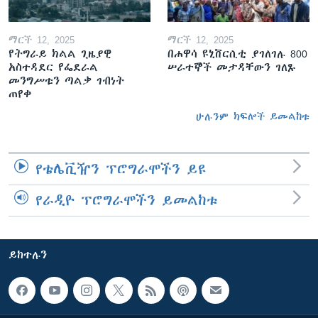
ማርች 12, 2025
ማርች 12, 2025
የትግራይ ክልል ጊዜያዊ
በሐዋሳ ዩኒቨርሲቲ ያገለገሉ 800
አስተዳደር የፌደራል
ሠራተኞች መታዳቸውን ገለጹ
መንግሥቱን ጣልቃ ገብነት
ጠየቀ
ሁሉንም ክፍሎች ይመልከቱ
የቴሌቪዥን ፕሮግራሞችን ይዩ
የራዲዮ ፕሮግራሞችን ይመልከቱ
ይከተሉን