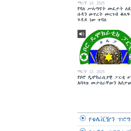
ማርች 14, 2025
የባለ ሥልጣናት መፈታት ለ
ሱዳን ውጥረት መርገብ ቁልፍ
ጉዳይ ነው ተባለ
ማርች 13, 2025
የቦሮ ዴሞክራሲያዊ ፓርቲ ሦ
አባላቱ መታሰራቸውን አስታ
የቴሌቪዥን ፕሮግ