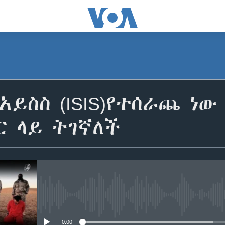
አይስስ (ISIS)የተሰራጨ ነ
 ላይ ትገኛለች
No media source currently avail
0:00