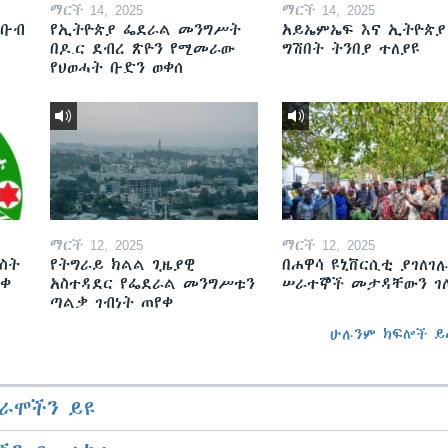
ማርች 14, 2025
ማርች 14, 2025
ደቡብ
የኢትዮጵያ ፌደራል መንግሥት
አይኤምኤፍ እና ኢትዮጵያ
በዶ.ር ደብረ ጽዮን የሚመራው
ግሽበት ትንበያ ተለያዩ
የህወሓት ቡድን ወቀሰ
ማርች 12, 2025
ማርች 12, 2025
ስት
የትግራይ ክልል ጊዜያዊ
በሐዋሳ ዩኒቨርሲቲ ያገለገሉ
ወቀ
አስተዳደር የፌደራል መንግሥቱን
ሠራተኞች መታዳቸውን ገ
ጣልቃ ገብነት ጠየቀ
ሁሉንም ክፍሎች ይ
ራሞችን ይዩ