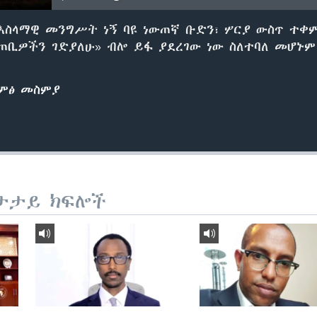
ስላማዊ መንግሥት ነኝ ባዩ ነውጠኛ ቡድን፣ ሦርያ ውስጥ ተቀ
ጠቢዎችን ገድያለሁ» ብሎ ይፋ ያደረገው ነው ስለተባለ መሆኑ
ድምፅ መስምያ
ታታይ ክፍሎች