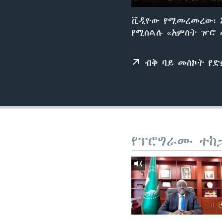
ቪዲዮው የሚመረመረው፣ እ
የሚሰልሉ «አምስት ዦሮ 
ብቅ ባይ መስኮት የ
የፕሮግራሙ ተከ