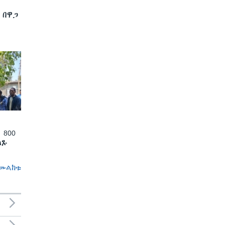
 በዋጋ
 800
ለጹ
መልከቱ