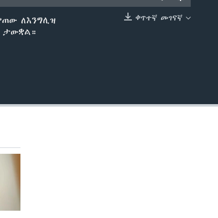
ቀጥተኛ መገናኛ
ምጠው ለእንግሊዝ
EMBED
ም ታውቋል።