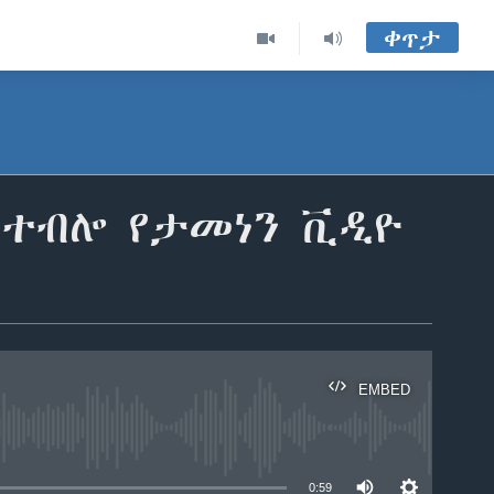
ቀጥታ
ው ተብሎ የታመነን ቪዲዮ
EMBED
able
0:59