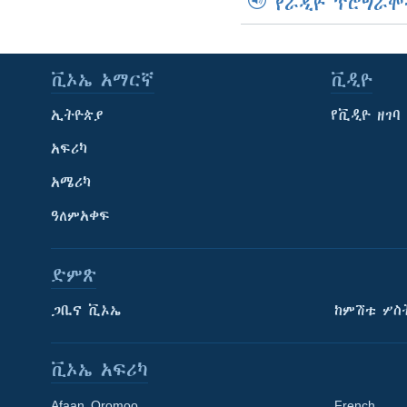
የራዲዮ ፕሮግራሞ
ቪኦኤ አማርኛ
ቪዲዮ
ኢትዮጵያ
የቪዲዮ ዘገባ
አፍሪካ
አሜሪካ
ዓለምአቀፍ
ድምጽ
ጋቢና ቪኦኤ
ከምሽቱ ሦስ
ቪኦኤ አፍሪካ
Afaan Oromoo
French