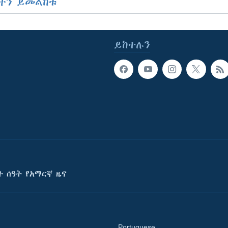
ችን ይመልከቱ
ይከተሉን
ት ሰዓት የአማርኛ ዜና
Portuguese