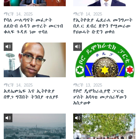
ማርች 14, 2025
ማርች 14, 2025
የባለ ሥልጣናት መፈታት
የኢትዮጵያ ፌደራል መንግሥት
ለደቡብ ሱዳን ውጥረት መርገብ
በዶ.ር ደብረ ጽዮን የሚመራው
ቁልፍ ጉዳይ ነው ተባለ
የህወሓት ቡድን ወቀሰ
ማርች 14, 2025
ማርች 13, 2025
አይኤምኤፍ እና ኢትዮጵያ
የቦሮ ዴሞክራሲያዊ ፓርቲ
በዋጋ ግሽበት ትንበያ ተለያዩ
ሦስት አባላቱ መታሰራቸውን
አስታወቀ