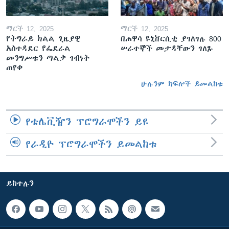
ማርች 12, 2025
ማርች 12, 2025
የትግራይ ክልል ጊዜያዊ
በሐዋሳ ዩኒቨርሲቲ ያገለገሉ 800
አስተዳደር የፌደራል
ሠራተኞች መታዳቸውን ገለጹ
መንግሥቱን ጣልቃ ገብነት
ጠየቀ
ሁሉንም ክፍሎች ይመልከቱ
የቴሌቪዥን ፕሮግራሞችን ይዩ
የራዲዮ ፕሮግራሞችን ይመልከቱ
ይከተሉን