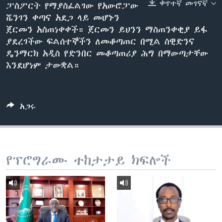
ቀጥተኛ መገናኛ
ፓስፖርት የማያስፈልገው የአውሮፓው
ሼንገን ቀጣና አደጋ ላይ መሆኑን
ጀርመን አስጠነቀቀች። ጀርመን ይህንን ማስጠንቀቂያ ይፋ
ቋንቋዎች
ያደረገችው ፍልሰተኞችን ለመቆጣጠር በሚል ስዊድንና
ዴንማርክ አዲስ የድንበር መቆጣጠሪያ ሕግ በማውጣታቸው
እንደሆነም ታውቋል።
አጋሩ
የፕሮግራሙ ተከታታይ ክፍሎች