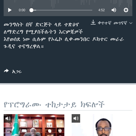
0:00
4:52
ቋንቋዎች
ቀጥተኛ መገናኛ
መንግስት በኛ ድርጅት ላይ ተጽዕኖ
ለማድረግ የሚያስችሉትን እርምጃዎች
እየወሰደ ነው ሲሉም የኦፌኮ ሊቀ-መንበር ዶክተር መራራ
ጉዲና ተናግረዋል።
አጋሩ
የፕሮግራሙ ተከታታይ ክፍሎች