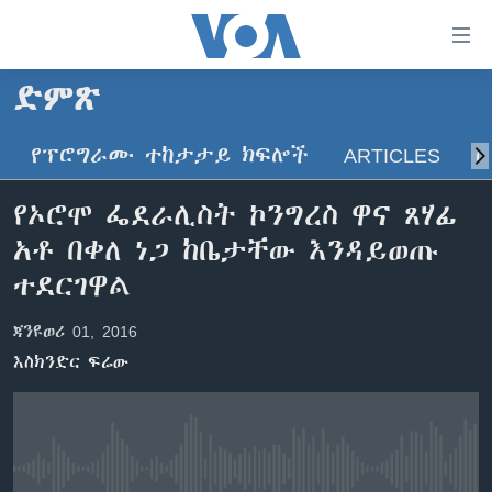
በቀላሉ
የመሥሪያ
ማገናኛዎች
ድምጽ
ዜና
ወደ
ዋናው
የፕሮግራሙ ተከታታይ ክፍሎች
ARTICLES
ስ
ኑሮ በጤንነት
ኢትዮጵያ
ይዘት
ጋቢና ቪኦኤ
እለፍ
አፍሪካ
የኦሮሞ ፌደራሊስት ኮንግረስ ዋና ጸሃፊ
ወደ
ከምሽቱ ሦስት ሰዓት የአማርኛ ዜና
ዓለምአቀፍ
አቶ በቀለ ነጋ ከቤታቸው እንዳይወጡ
ዋናው
ቪዲዮ
ይዘት
አሜሪካ
ተደርገዋል
እለፍ
የፎቶ መድብሎች
መካከለኛው ምሥራቅ
ወደ
ጃንዩወሪ 01, 2016
ክምችት
ዋናው
እስክንድር ፍሬው
ይዘት
እለፍ
Learning English
ይከተሉን
No media source currently available