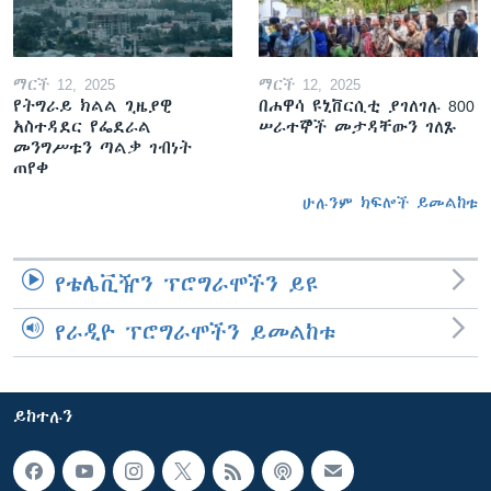
ማርች 12, 2025
ማርች 12, 2025
የትግራይ ክልል ጊዜያዊ
በሐዋሳ ዩኒቨርሲቲ ያገለገሉ 800
አስተዳደር የፌደራል
ሠራተኞች መታዳቸውን ገለጹ
መንግሥቱን ጣልቃ ገብነት
ጠየቀ
ሁሉንም ክፍሎች ይመልከቱ
የቴሌቪዥን ፕሮግራሞችን ይዩ
የራዲዮ ፕሮግራሞችን ይመልከቱ
ይከተሉን