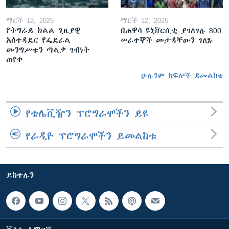
ማርች 12, 2025
ማርች 12, 2025
የትግራይ ክልል ጊዜያዊ
በሐዋሳ ዩኒቨርሲቲ ያገለገሉ 800
አስተዳደር የፌደራል
ሠራተኞች መታዳቸውን ገለጹ
መንግሥቱን ጣልቃ ገብነት
ጠየቀ
ሁሉንም ክፍሎች ይመልከቱ
የቴሌቪዥን ፕሮግራሞችን ይዩ
የራዲዮ ፕሮግራሞችን ይመልከቱ
ይከተሉን