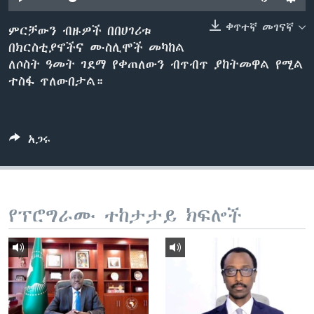
ቀጥተኛ መገናኛ
ምርቻውን ብዙዎች በበሀገሪቱ
በክርስቲያኖችና ሙስሊሞች መካከል
ቋንቋዎች
ለሶስት ዓመት ገደማ የቀጠለውን ብጥብጥ ያከትመዋል የሚል
ተስፋ ጥለውበታል።
አጋሩ
የፕሮግራሙ ተከታታይ ክፍሎች