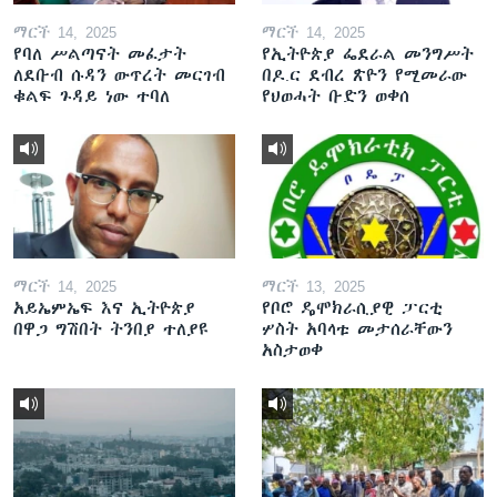
ማርች 14, 2025
ማርች 14, 2025
የባለ ሥልጣናት መፈታት
የኢትዮጵያ ፌደራል መንግሥት
ለደቡብ ሱዳን ውጥረት መርገብ
በዶ.ር ደብረ ጽዮን የሚመራው
ቁልፍ ጉዳይ ነው ተባለ
የህወሓት ቡድን ወቀሰ
ማርች 14, 2025
ማርች 13, 2025
አይኤምኤፍ እና ኢትዮጵያ
የቦሮ ዴሞክራሲያዊ ፓርቲ
በዋጋ ግሽበት ትንበያ ተለያዩ
ሦስት አባላቱ መታሰራቸውን
አስታወቀ