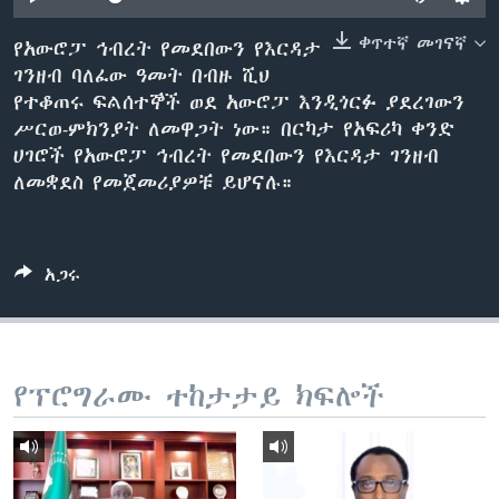
ቀጥተኛ መገናኛ
የአውሮፓ ኅብረት የመደበውን የእርዳታ
ገንዘብ ባለፈው ዓመት በብዙ ሺህ
ቋንቋዎች
የተቆጠሩ ፍልሰተኞች ወደ አውሮፓ እንዲጎርፉ ያደረገውን
ሥርወ-ምክንያት ለመዋጋት ነው። በርካታ የአፍሪካ ቀንድ
ሀገሮች የአውሮፓ ኅብረት የመደበውን የእርዳታ ገንዘብ
ለመቋደስ የመጀመሪያዎቹ ይሆናሉ።
አጋሩ
የፕሮግራሙ ተከታታይ ክፍሎች