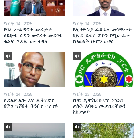
ማርች 14, 2025
ማርች 14, 2025
የባለ ሥልጣናት መፈታት
የኢትዮጵያ ፌደራል መንግሥት
ለደቡብ ሱዳን ውጥረት መርገብ
በዶ.ር ደብረ ጽዮን የሚመራው
ቁልፍ ጉዳይ ነው ተባለ
የህወሓት ቡድን ወቀሰ
ማርች 14, 2025
ማርች 13, 2025
አይኤምኤፍ እና ኢትዮጵያ
የቦሮ ዴሞክራሲያዊ ፓርቲ
በዋጋ ግሽበት ትንበያ ተለያዩ
ሦስት አባላቱ መታሰራቸውን
አስታወቀ