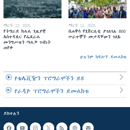
ማርች 12, 2025
ማርች 12, 2025
የትግራይ ክልል ጊዜያዊ
በሐዋሳ ዩኒቨርሲቲ ያገለገሉ 800
አስተዳደር የፌደራል
ሠራተኞች መታዳቸውን ገለጹ
መንግሥቱን ጣልቃ ገብነት
ጠየቀ
ሁሉንም ክፍሎች ይመልከቱ
የቴሌቪዥን ፕሮግራሞችን ይዩ
የራዲዮ ፕሮግራሞችን ይመልከቱ
ይከተሉን