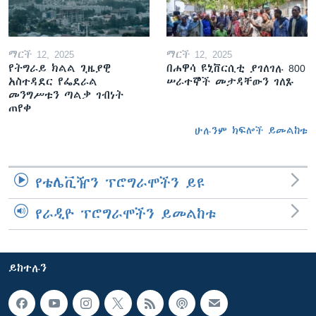
ማርች 12, 2025
ማርች 12, 2025
የትግራይ ክልል ጊዜያዊ
በሐዋሳ ዩኒቨርሲቲ ያገለገሉ 800
አስተዳደር የፌደራል
ሠራተኞች መታዳቸውን ገለጹ
መንግሥቱን ጣልቃ ገብነት
ጠየቀ
ሁሉንም ክፍሎች ይመልከቱ
የቴሌቪዥን ፕሮግራሞችን ይዩ
የራዲዮ ፕሮግራሞችን ይመልከቱ
ይከተሉን