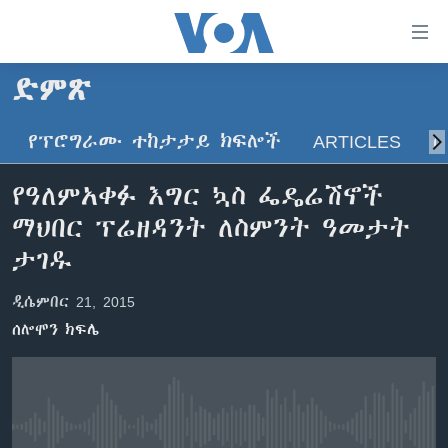
በቀላሉ
የመሥሪያ
ማገናኛዎች
ድምጽ
ዜና
ወደ
ዋናው
የፕሮግራሙ ተከታታይ ክፍሎች
ARTICLES
ስ
ኑሮ በጤንነት
ኢትዮጵያ
ይዘት
ጋቢና ቪኦኤ
እለፍ
አፍሪካ
የዓለምአቀፉ እግር ኳስ ፌዴሬሽኖች
ወደ
ከምሽቱ ሦስት ሰዓት የአማርኛ ዜና
ዓለምአቀፍ
ማህበር ፕሬዘዳንት ለስምንት ዓመታት
ዋናው
ቪዲዮ
ይዘት
አሜሪካ
ታገዱ
እለፍ
የፎቶ መድብሎች
መካከለኛው ምሥራቅ
ወደ
ዲሴምበር 21, 2015
ክምችት
ዋናው
ሰሎሞን ክፍሌ
ይዘት
እለፍ
Learning English
ይከተሉን
No media source currently available