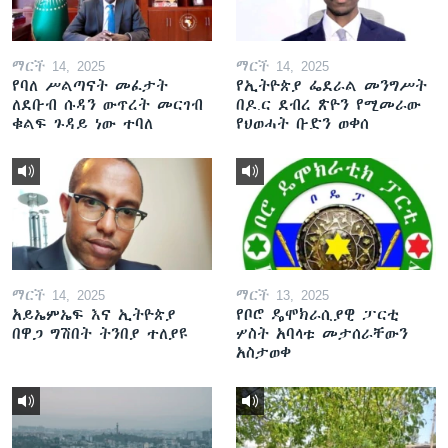
ማርች 14, 2025
ማርች 14, 2025
የባለ ሥልጣናት መፈታት
የኢትዮጵያ ፌደራል መንግሥት
ለደቡብ ሱዳን ውጥረት መርገብ
በዶ.ር ደብረ ጽዮን የሚመራው
ቁልፍ ጉዳይ ነው ተባለ
የህወሓት ቡድን ወቀሰ
ማርች 14, 2025
ማርች 13, 2025
አይኤምኤፍ እና ኢትዮጵያ
የቦሮ ዴሞክራሲያዊ ፓርቲ
በዋጋ ግሽበት ትንበያ ተለያዩ
ሦስት አባላቱ መታሰራቸውን
አስታወቀ