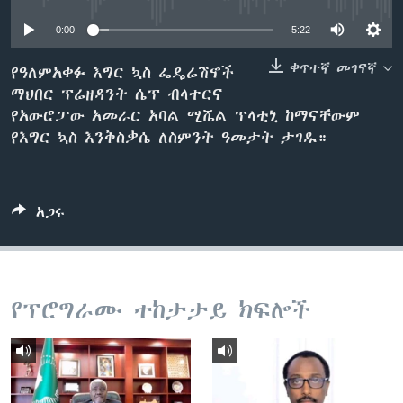
0:00
5:22
ቋንቋዎች
ቀጥተኛ መገናኛ
የዓለምአቀፉ እግር ኳስ ፌዴሬሽኖች
ማህበር ፕሬዘዳንት ሴፕ ብላተርና
የአውሮፓው አመራር አባል ሚሼል ፕላቲኒ ከማናቸውም
የእግር ኳስ እንቅስቃሴ ለስምንት ዓመታት ታገዱ።
አጋሩ
የፕሮግራሙ ተከታታይ ክፍሎች