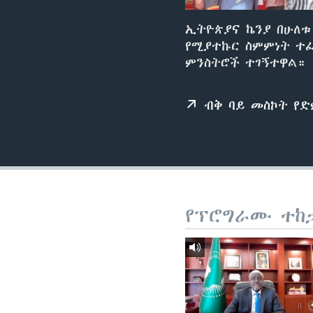
ኢትዮጵያና ኬንያ በሁለቱ
የሚያተኩር ስምምነት ተፈ
ምንስትሮች ተገኝተዋል።
ብቅ ባይ መስኮት የ
የፕሮግራሙ ተከ