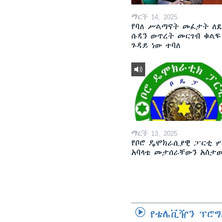
ማርች 14, 2025
የባለ ሥልጣናት መፈታት ለ
ሱዳን ውጥረት መርገብ ቁልፍ
ጉዳይ ነው ተባለ
ማርች 13, 2025
የቦሮ ዴሞክራሲያዊ ፓርቲ ሦ
አባላቱ መታሰራቸውን አስታ
የቴሌቪዥን ፕሮግ