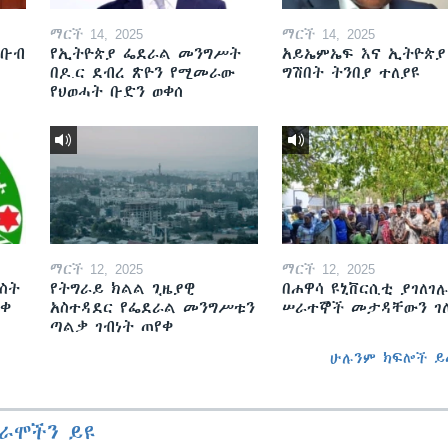
ማርች 14, 2025
ማርች 14, 2025
ደቡብ
የኢትዮጵያ ፌደራል መንግሥት
አይኤምኤፍ እና ኢትዮጵያ
በዶ.ር ደብረ ጽዮን የሚመራው
ግሽበት ትንበያ ተለያዩ
የህወሓት ቡድን ወቀሰ
ማርች 12, 2025
ማርች 12, 2025
ስት
የትግራይ ክልል ጊዜያዊ
በሐዋሳ ዩኒቨርሲቲ ያገለገሉ
ወቀ
አስተዳደር የፌደራል መንግሥቱን
ሠራተኞች መታዳቸውን ገ
ጣልቃ ገብነት ጠየቀ
ሁሉንም ክፍሎች ይ
ራሞችን ይዩ