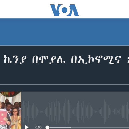
 ኬንያ በሞያሌ በኢኮኖሚና 
No media source currently avail
0:00