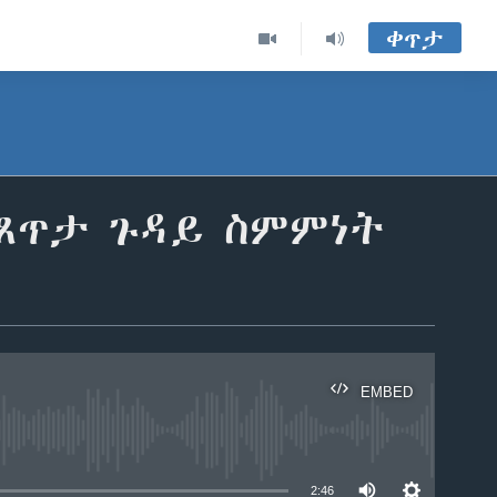
ቀጥታ
ጸጥታ ጉዳይ ስምምነት
EMBED
able
2:46