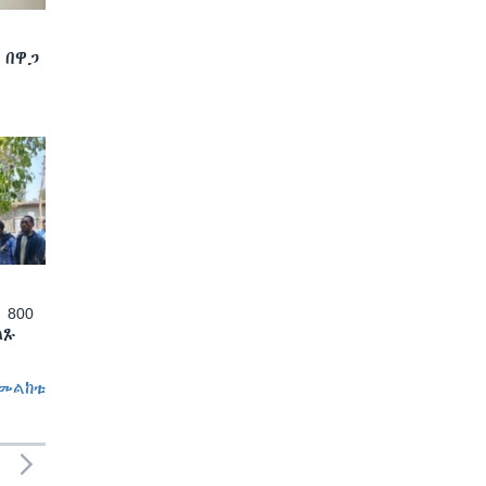
 በዋጋ
 800
ለጹ
መልከቱ