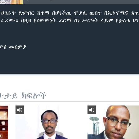
 ሀገራት ድምበር ከተማ በሆነችዉ ሞያሌ ዉስጥ በኢኮኖሚና ጸጥ
ራረሙ። በዚህ የስምምነት ፊርማ ስነ-ሥርዓት ላይም የሁለቱ ሀ
ድምፅ መስምያ
ታታይ ክፍሎች