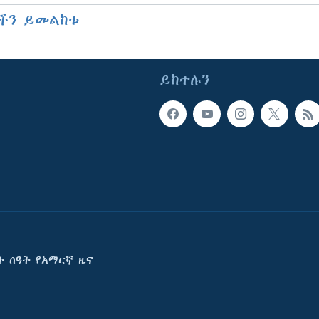
ችን ይመልከቱ
ይከተሉን
ት ሰዓት የአማርኛ ዜና