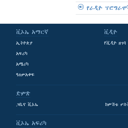
የራዲዮ ፕሮግራሞ
ቪኦኤ አማርኛ
ቪዲዮ
ኢትዮጵያ
የቪዲዮ ዘገባ
አፍሪካ
አሜሪካ
ዓለምአቀፍ
ድምጽ
ጋቢና ቪኦኤ
ከምሽቱ ሦስ
ቪኦኤ አፍሪካ