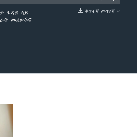
ቀጥተኛ መገናኛ
ታ ጉዳይ ላይ
EMBED
ገራት መሪዎችና