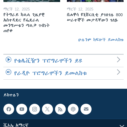
ማርች 12, 2025
ማርች 12, 2025
የትግራይ ክልል ጊዜያዊ
በሐዋሳ ዩኒቨርሲቲ ያገለገሉ 800
አስተዳደር የፌደራል
ሠራተኞች መታዳቸውን ገለጹ
መንግሥቱን ጣልቃ ገብነት
ጠየቀ
ሁሉንም ክፍሎች ይመልከቱ
የቴሌቪዥን ፕሮግራሞችን ይዩ
የራዲዮ ፕሮግራሞችን ይመልከቱ
ይከተሉን
ቪኦኤ አማርኛ