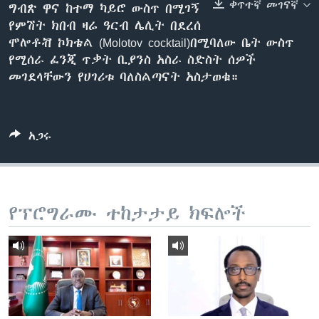
ቀጥተኛ መገናኛ
ግብጽ ዋና ከተማ ካይሮ ውስጥ በሚገኝ
የምሽት ክበብ ዛሬ ዓርብ ሌሊት በደረሰ
ሞሎቶቭ ኮክቴል (Molotov cocktail)በሚባለው ቤት ውስጥ
ቋንቋዎች
የሚሰራ ፈንጂ ጥቃት ቢያንስ አስራ ስድስት ሰዎች
መገደላቸውን የሀገሪቱ ባለስልጣናት አስታወቁ።
አጋሩ
የፕሮግራሙ ተከታታይ ክፍሎች