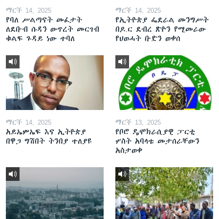
ማርች 14, 2025
ማርች 14, 2025
የባለ ሥልጣናት መፈታት
የኢትዮጵያ ፌደራል መንግሥት
ለደቡብ ሱዳን ውጥረት መርገብ
በዶ.ር ደብረ ጽዮን የሚመራው
ቁልፍ ጉዳይ ነው ተባለ
የህወሓት ቡድን ወቀሰ
ማርች 14, 2025
ማርች 13, 2025
አይኤምኤፍ እና ኢትዮጵያ
የቦሮ ዴሞክራሲያዊ ፓርቲ
በዋጋ ግሽበት ትንበያ ተለያዩ
ሦስት አባላቱ መታሰራቸውን
አስታወቀ