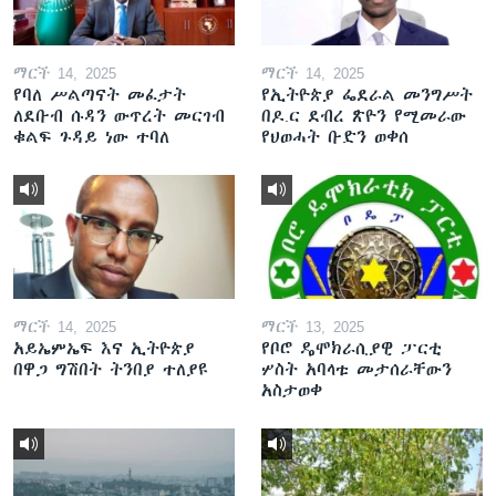
ማርች 14, 2025
ማርች 14, 2025
የባለ ሥልጣናት መፈታት
የኢትዮጵያ ፌደራል መንግሥት
ለደቡብ ሱዳን ውጥረት መርገብ
በዶ.ር ደብረ ጽዮን የሚመራው
ቁልፍ ጉዳይ ነው ተባለ
የህወሓት ቡድን ወቀሰ
ማርች 14, 2025
ማርች 13, 2025
አይኤምኤፍ እና ኢትዮጵያ
የቦሮ ዴሞክራሲያዊ ፓርቲ
በዋጋ ግሽበት ትንበያ ተለያዩ
ሦስት አባላቱ መታሰራቸውን
አስታወቀ