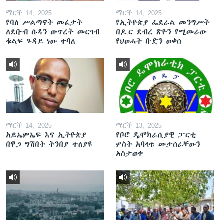
ማርች 14, 2025
ማርች 14, 2025
የባለ ሥልጣናት መፈታት
የኢትዮጵያ ፌደራል መንግሥት
ለደቡብ ሱዳን ውጥረት መርገብ
በዶ.ር ደብረ ጽዮን የሚመራው
ቁልፍ ጉዳይ ነው ተባለ
የህወሓት ቡድን ወቀሰ
ማርች 14, 2025
ማርች 13, 2025
አይኤምኤፍ እና ኢትዮጵያ
የቦሮ ዴሞክራሲያዊ ፓርቲ
በዋጋ ግሽበት ትንበያ ተለያዩ
ሦስት አባላቱ መታሰራቸውን
አስታወቀ