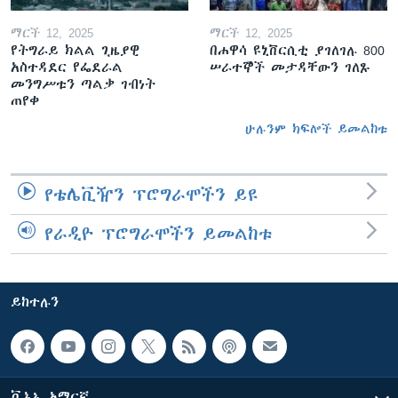
ማርች 12, 2025
ማርች 12, 2025
የትግራይ ክልል ጊዜያዊ
በሐዋሳ ዩኒቨርሲቲ ያገለገሉ 800
አስተዳደር የፌደራል
ሠራተኞች መታዳቸውን ገለጹ
መንግሥቱን ጣልቃ ገብነት
ጠየቀ
ሁሉንም ክፍሎች ይመልከቱ
የቴሌቪዥን ፕሮግራሞችን ይዩ
የራዲዮ ፕሮግራሞችን ይመልከቱ
ይከተሉን
ቪኦኤ አማርኛ