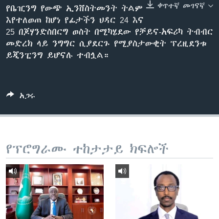
ቀጥተኛ መገናኛ
የቤዢንግ የውጭ ኢንቨስትመንት ትልም
እየተለወጠ ከሆነ የፊታችን ህዳር 24 እና
25 በጆሃንድስበርግ ወስት በሚካሄደው የቻይና-አፍሪካ ትብብር
ቋንቋዎች
መድረክ ላይ ንግግር ሲያደርጉ የሚያስታውቂት ፕረዚደንቱ
ይጂንፒንግ ይሆናሉ ተብሏል።
አጋሩ
የፕሮግራሙ ተከታታይ ክፍሎች