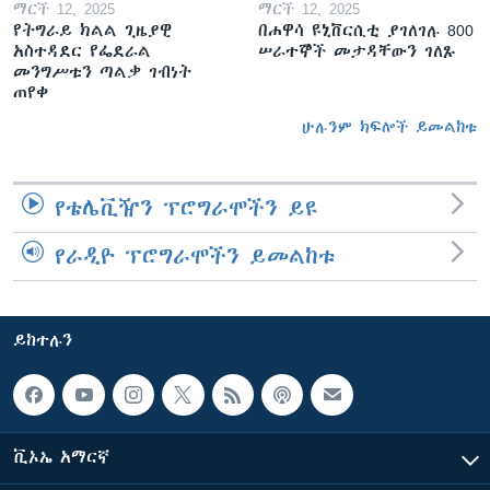
ማርች 12, 2025
ማርች 12, 2025
የትግራይ ክልል ጊዜያዊ
በሐዋሳ ዩኒቨርሲቲ ያገለገሉ 800
አስተዳደር የፌደራል
ሠራተኞች መታዳቸውን ገለጹ
መንግሥቱን ጣልቃ ገብነት
ጠየቀ
ሁሉንም ክፍሎች ይመልከቱ
የቴሌቪዥን ፕሮግራሞችን ይዩ
የራዲዮ ፕሮግራሞችን ይመልከቱ
ይከተሉን
ቪኦኤ አማርኛ