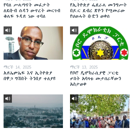
የባለ ሥልጣናት መፈታት
የኢትዮጵያ ፌደራል መንግሥት
ለደቡብ ሱዳን ውጥረት መርገብ
በዶ.ር ደብረ ጽዮን የሚመራው
ቁልፍ ጉዳይ ነው ተባለ
የህወሓት ቡድን ወቀሰ
ማርች 14, 2025
ማርች 13, 2025
አይኤምኤፍ እና ኢትዮጵያ
የቦሮ ዴሞክራሲያዊ ፓርቲ
በዋጋ ግሽበት ትንበያ ተለያዩ
ሦስት አባላቱ መታሰራቸውን
አስታወቀ