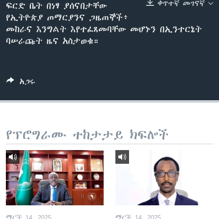
ቀጥተኛ መገናኛ
ፍርድ ቤት በነፃ ያሰናበታቸው
የኢትዮጵያ ጦማርያንና ጋዜጠኞች፥
መከራና እንግልት እየተፈጸመባቸው መሆኑን በኢንተርኔት
ቋንቋዎች
ባሠራጩት ዜና አስታወቁ።
አጋሩ
የፕሮግራሙ ተከታታይ ክፍሎች
ማርች 14, 2025
ማርች 14, 2025