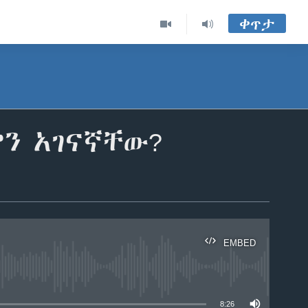
ቀጥታ
ን አገናኛቸው?
EMBED
able
8:26