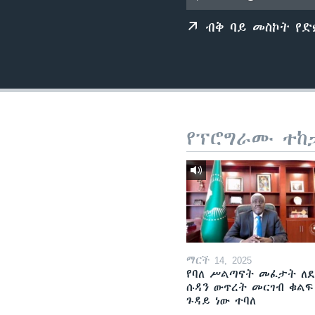
ብቅ ባይ መስኮት የ
የፕሮግራሙ ተከ
ማርች 14, 2025
የባለ ሥልጣናት መፈታት ለ
ሱዳን ውጥረት መርገብ ቁልፍ
ጉዳይ ነው ተባለ