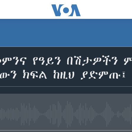
መምንና የዓይን በሽታዎችን ም
ውን ክፍል ከዚህ ያድምጡ፤
No media source currently avail