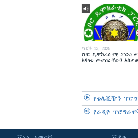
ማርች 13, 2025
የቦሮ ዴሞክራሲያዊ ፓርቲ ሦ
አባላቱ መታሰራቸውን አስታ
የቴሌቪዥን ፕሮግ
የራዲዮ ፕሮግራሞ