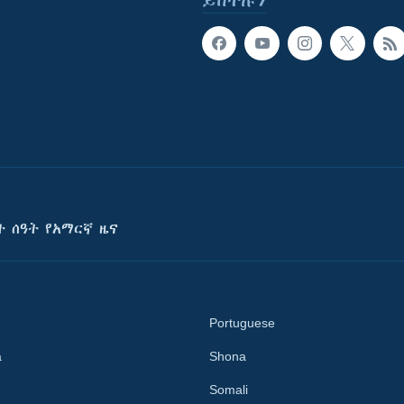
ይከተሉን
ት ሰዓት የአማርኛ ዜና
Portuguese
a
Shona
Somali