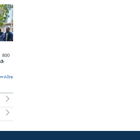
 800
ለጹ
መልከቱ