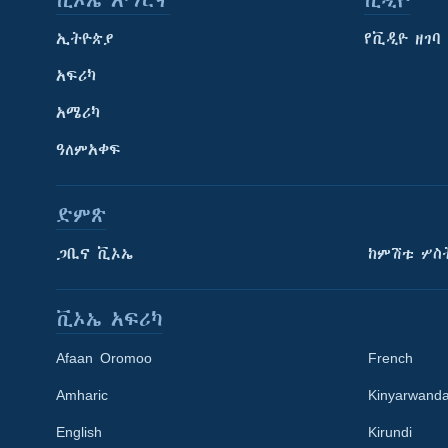
ቪኦኤ አማርኛ
ቪዲዮ
ኢትዮጵያ
የቪዲዮ ዘገባ
አፍሪካ
አሜሪካ
ዓለምአቀፍ
ድምጽ
ጋቢና ቪኦኤ
ከምሽቱ ሦስ
ቪኦኤ አፍሪካ
Afaan Oromoo
French
Amharic
Kinyarwand
English
Kirundi
Learning English