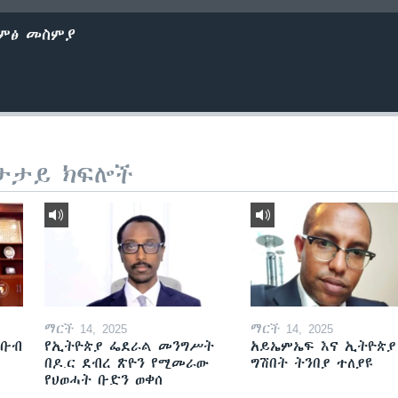
ድምፅ መስምያ
ታታይ ክፍሎች
ማርች 14, 2025
ማርች 14, 2025
ደቡብ
የኢትዮጵያ ፌደራል መንግሥት
አይኤምኤፍ እና ኢትዮጵያ
በዶ.ር ደብረ ጽዮን የሚመራው
ግሽበት ትንበያ ተለያዩ
የህወሓት ቡድን ወቀሰ