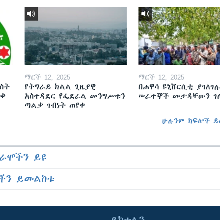
ማርች 12, 2025
ማርች 12, 2025
ስት
የትግራይ ክልል ጊዜያዊ
በሐዋሳ ዩኒቨርሲቲ ያገለገሉ
ወቀ
አስተዳደር የፌደራል መንግሥቱን
ሠራተኞች መታዳቸውን ገ
ጣልቃ ገብነት ጠየቀ
ሁሉንም ክፍሎች ይ
ራሞችን ይዩ
ችን ይመልከቱ