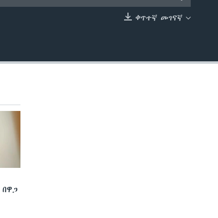
ቀጥተኛ መገናኛ
EMBED
 በዋጋ