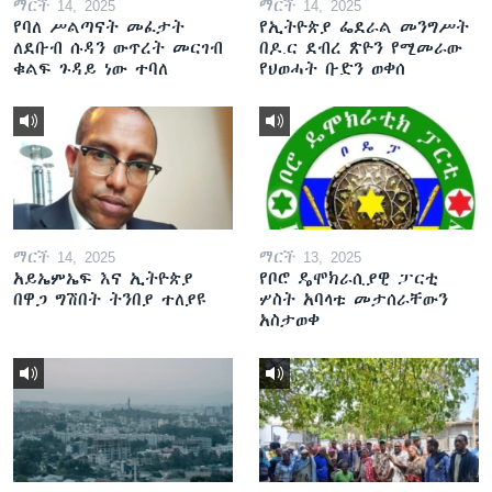
ማርች 14, 2025
ማርች 14, 2025
የባለ ሥልጣናት መፈታት
የኢትዮጵያ ፌደራል መንግሥት
ለደቡብ ሱዳን ውጥረት መርገብ
በዶ.ር ደብረ ጽዮን የሚመራው
ቁልፍ ጉዳይ ነው ተባለ
የህወሓት ቡድን ወቀሰ
ማርች 14, 2025
ማርች 13, 2025
አይኤምኤፍ እና ኢትዮጵያ
የቦሮ ዴሞክራሲያዊ ፓርቲ
በዋጋ ግሽበት ትንበያ ተለያዩ
ሦስት አባላቱ መታሰራቸውን
አስታወቀ