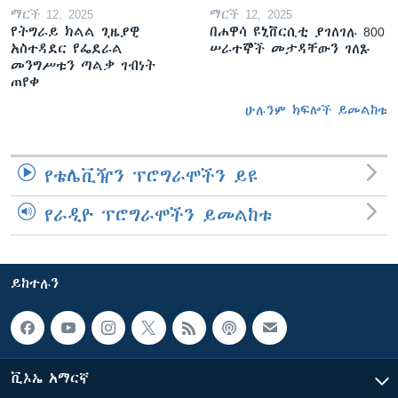
ማርች 12, 2025
ማርች 12, 2025
የትግራይ ክልል ጊዜያዊ
በሐዋሳ ዩኒቨርሲቲ ያገለገሉ 800
አስተዳደር የፌደራል
ሠራተኞች መታዳቸውን ገለጹ
መንግሥቱን ጣልቃ ገብነት
ጠየቀ
ሁሉንም ክፍሎች ይመልከቱ
የቴሌቪዥን ፕሮግራሞችን ይዩ
የራዲዮ ፕሮግራሞችን ይመልከቱ
ይከተሉን
ቪኦኤ አማርኛ