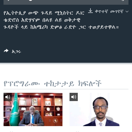
ቀጥተኛ መገናኛ
የኢትዮጲያ ውጭ ጉዳይ ሚኒስትር ዶ/ር
ቴድሮስ አድሃኖም በልዩ ልዩ ወቅታዊ
ቋንቋዎች
ጉዳዮች ላይ ከአሜሪካ ድምፅ ራድዮ ጋር ተወያይተዋል።
አጋሩ
የፕሮግራሙ ተከታታይ ክፍሎች