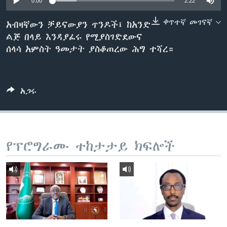
0:00
2:22
ቀጥተኛ መገናኛ
አብዛኛውን ቻይናውያን ጥንዶች፤ ከአንድ
ልጅ በላይ እንዳያፈሩ የሚያስገድደውና
ቋንቋዎች
ሰላሳ አምስት ዓመታት ያስቆጠረው ሕግ ተሻረ።
አጋሩ
የፕሮግራሙ ተከታታይ ክፍሎች