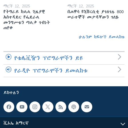
ማርች 12, 2025
ማርች 12, 2025
የትግራይ ክልል ጊዜያዊ
በሐዋሳ ዩኒቨርሲቲ ያገለገሉ 800
አስተዳደር የፌደራል
ሠራተኞች መታዳቸውን ገለጹ
መንግሥቱን ጣልቃ ገብነት
ጠየቀ
ሁሉንም ክፍሎች ይመልከቱ
የቴሌቪዥን ፕሮግራሞችን ይዩ
የራዲዮ ፕሮግራሞችን ይመልከቱ
ይከተሉን
ቪኦኤ አማርኛ