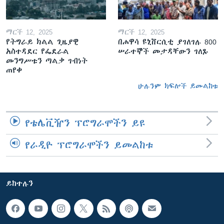
ማርች 12, 2025
ማርች 12, 2025
የትግራይ ክልል ጊዜያዊ
በሐዋሳ ዩኒቨርሲቲ ያገለገሉ 800
አስተዳደር የፌደራል
ሠራተኞች መታዳቸውን ገለጹ
መንግሥቱን ጣልቃ ገብነት
ጠየቀ
ሁሉንም ክፍሎች ይመልከቱ
የቴሌቪዥን ፕሮግራሞችን ይዩ
የራዲዮ ፕሮግራሞችን ይመልከቱ
ይከተሉን