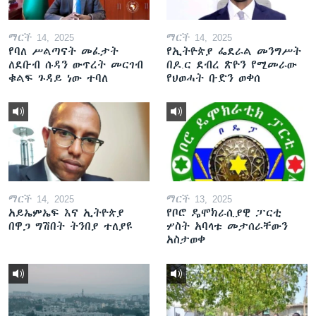
ማርች 14, 2025
ማርች 14, 2025
የባለ ሥልጣናት መፈታት
የኢትዮጵያ ፌደራል መንግሥት
ለደቡብ ሱዳን ውጥረት መርገብ
በዶ.ር ደብረ ጽዮን የሚመራው
ቁልፍ ጉዳይ ነው ተባለ
የህወሓት ቡድን ወቀሰ
ማርች 14, 2025
ማርች 13, 2025
አይኤምኤፍ እና ኢትዮጵያ
የቦሮ ዴሞክራሲያዊ ፓርቲ
በዋጋ ግሽበት ትንበያ ተለያዩ
ሦስት አባላቱ መታሰራቸውን
አስታወቀ