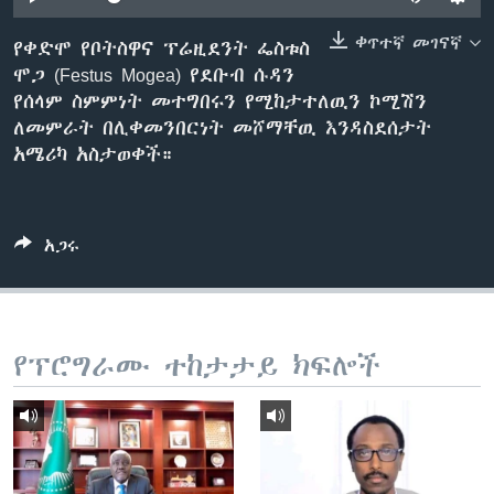
ቀጥተኛ መገናኛ
የቀድሞ የቦትስዋና ፕሬዚደንት ፌስቱስ
ሞጋ (Festus Mogea) የደቡብ ሱዳን
ቋንቋዎች
የሰላም ስምምነት መተግበሩን የሚከታተለዉን ኮሚሽን
ለመምራት በሊቀመንበርነት መሾማቸዉ እንዳስደሰታት
አሜሪካ አስታወቀች።
አጋሩ
የፕሮግራሙ ተከታታይ ክፍሎች