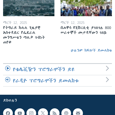
ማርች 12, 2025
ማርች 12, 2025
የትግራይ ክልል ጊዜያዊ
በሐዋሳ ዩኒቨርሲቲ ያገለገሉ 800
አስተዳደር የፌደራል
ሠራተኞች መታዳቸውን ገለጹ
መንግሥቱን ጣልቃ ገብነት
ጠየቀ
ሁሉንም ክፍሎች ይመልከቱ
የቴሌቪዥን ፕሮግራሞችን ይዩ
የራዲዮ ፕሮግራሞችን ይመልከቱ
ይከተሉን