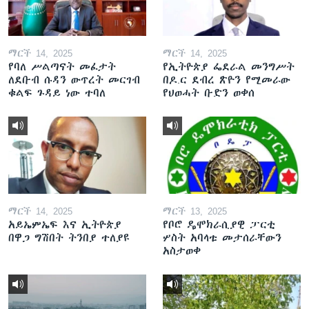
ማርች 14, 2025
ማርች 14, 2025
የባለ ሥልጣናት መፈታት
የኢትዮጵያ ፌደራል መንግሥት
ለደቡብ ሱዳን ውጥረት መርገብ
በዶ.ር ደብረ ጽዮን የሚመራው
ቁልፍ ጉዳይ ነው ተባለ
የህወሓት ቡድን ወቀሰ
ማርች 14, 2025
ማርች 13, 2025
አይኤምኤፍ እና ኢትዮጵያ
የቦሮ ዴሞክራሲያዊ ፓርቲ
በዋጋ ግሽበት ትንበያ ተለያዩ
ሦስት አባላቱ መታሰራቸውን
አስታወቀ