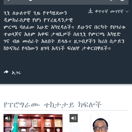
ቀጥተኛ መገናኛ
ጊኒ ለሁለተኛ ጊዜ የተካሄደውን
ዲምክራስያዊ የሆነ የፕረዚዳንታዊ
ቋንቋዎች
ምርጫ ባለፈው እሁድ አካሂዳለች። ይሁንና በርካት የሀገሪቱ
ተወላጆና አለም አቀፍ ታዛቢዎች ስለጊኒ የምርጫ አካሄድ
ገና ብዙ መሰራት አለበት ይላሉ። ዘጋብያችን ክሪስ ስታይን
ከኮናክሪ የላከውን ዘገባ አዳነች ፍሰሀየ ታቀርበዋለች።
አጋሩ
የፕሮግራሙ ተከታታይ ክፍሎች