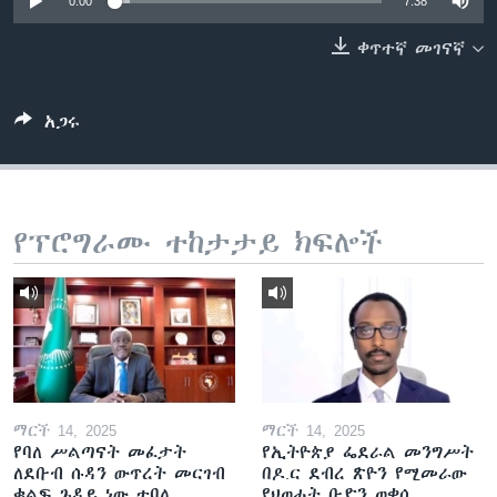
0:00
7:38
ቀጥተኛ መገናኛ
ቋንቋዎች
አጋሩ
የፕሮግራሙ ተከታታይ ክፍሎች
ማርች 14, 2025
ማርች 14, 2025
የባለ ሥልጣናት መፈታት
የኢትዮጵያ ፌደራል መንግሥት
ለደቡብ ሱዳን ውጥረት መርገብ
በዶ.ር ደብረ ጽዮን የሚመራው
ቁልፍ ጉዳይ ነው ተባለ
የህወሓት ቡድን ወቀሰ