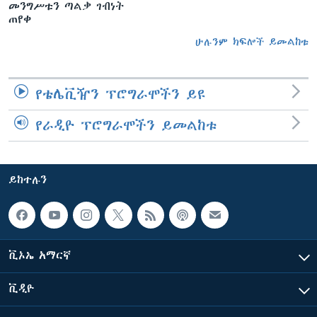
መንግሥቱን ጣልቃ ገብነት
ጠየቀ
ሁሉንም ክፍሎች ይመልከቱ
የቴሌቪዥን ፕሮግራሞችን ይዩ
የራዲዮ ፕሮግራሞችን ይመልከቱ
ይከተሉን
ቪኦኤ አማርኛ
ቪዲዮ