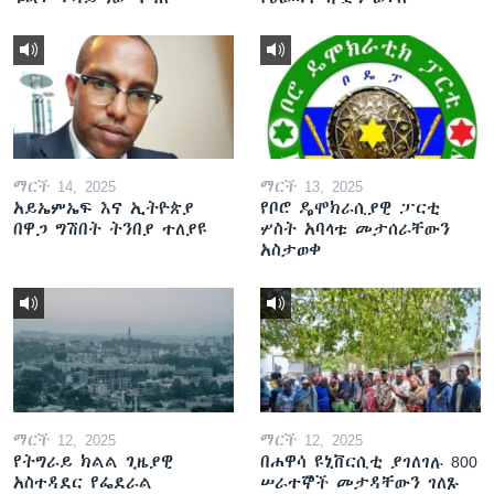
ማርች 14, 2025
ማርች 13, 2025
አይኤምኤፍ እና ኢትዮጵያ
የቦሮ ዴሞክራሲያዊ ፓርቲ
በዋጋ ግሽበት ትንበያ ተለያዩ
ሦስት አባላቱ መታሰራቸውን
አስታወቀ
ማርች 12, 2025
ማርች 12, 2025
የትግራይ ክልል ጊዜያዊ
በሐዋሳ ዩኒቨርሲቲ ያገለገሉ 800
አስተዳደር የፌደራል
ሠራተኞች መታዳቸውን ገለጹ