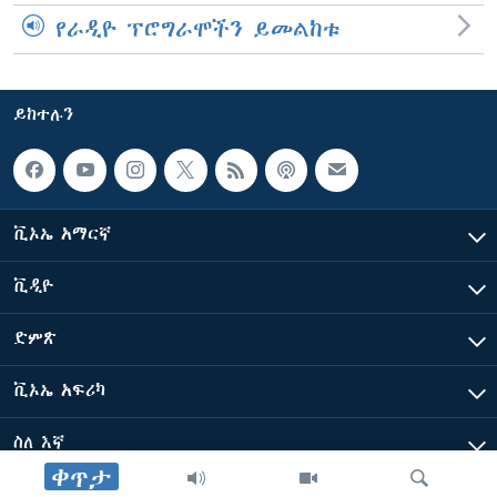
የራዲዮ ፕሮግራሞችን ይመልከቱ
ይከተሉን
ቪኦኤ አማርኛ
ቪዲዮ
ድምጽ
ቪኦኤ አፍሪካ
ስለ እኛ
ቀጥታ