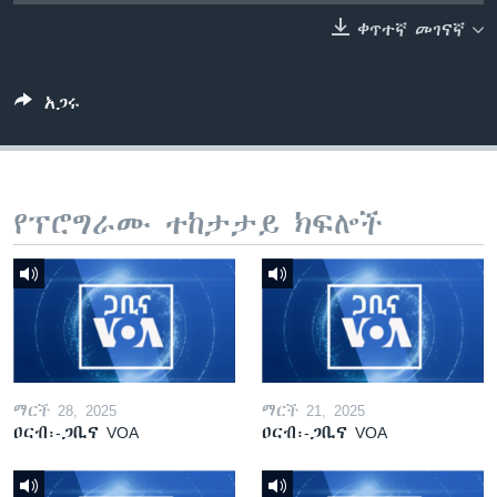
ቀጥተኛ መገናኛ
ቋንቋዎች
አጋሩ
የፕሮግራሙ ተከታታይ ክፍሎች
ማርች 28, 2025
ማርች 21, 2025
ዐርብ፡-ጋቢና VOA
ዐርብ፡-ጋቢና VOA