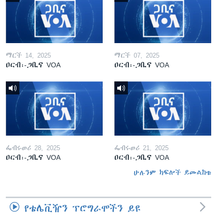
ማርች 14, 2025
ማርች 07, 2025
ዐርብ፡-ጋቢና VOA
ዐርብ፡-ጋቢና VOA
ፌብሩወሪ 28, 2025
ፌብሩወሪ 21, 2025
ዐርብ፡-ጋቢና VOA
ዐርብ፡-ጋቢና VOA
ሁሉንም ክፍሎች ይመልከቱ
የቴሌቪዥን ፕሮግራሞችን ይዩ